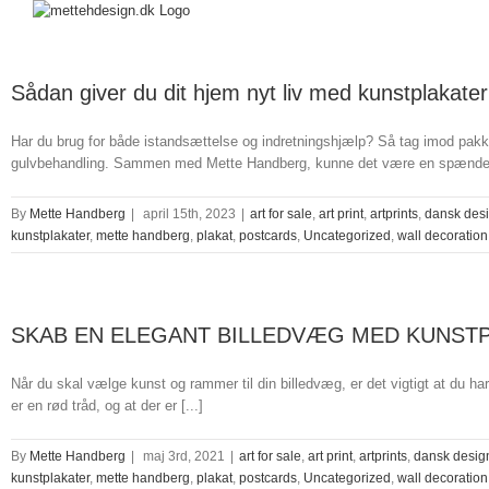
Sådan giver du dit hjem nyt liv med kunstplakate
Har du brug for både istandsættelse og indretningshjælp? Så tag imod pakke
gulvbehandling. Sammen med Mette Handberg, kunne det være en spændende m
By
Mette Handberg
|
april 15th, 2023
|
art for sale
,
art print
,
artprints
,
dansk des
kunstplakater
,
mette handberg
,
plakat
,
postcards
,
Uncategorized
,
wall decoration
SKAB EN ELEGANT BILLEDVÆG MED KUNSTP
Når du skal vælge kunst og rammer til din billedvæg, er det vigtigt at du har e
er en rød tråd, og at der er [...]
By
Mette Handberg
|
maj 3rd, 2021
|
art for sale
,
art print
,
artprints
,
dansk desig
kunstplakater
,
mette handberg
,
plakat
,
postcards
,
Uncategorized
,
wall decoration