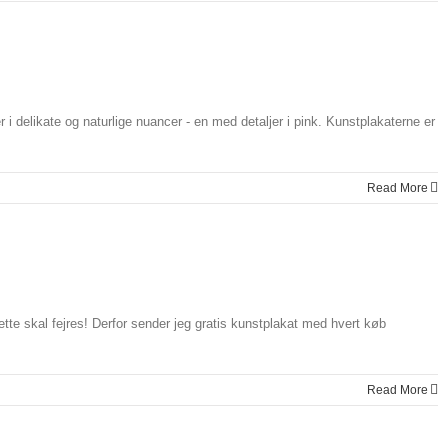
i delikate og naturlige nuancer - en med detaljer i pink. Kunstplakaterne er
Read More
r
ndberg.dk
ette skal fejres! Derfor sender jeg gratis kunstplakat med hvert køb
Read More