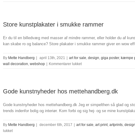
Store kunstplakater i smukke rammer
Er du til en billedvæg med masser af mindre rammer, eller holder du af kuns
kan skabe ro og balance? Store plakater i smukke rammer giver en wow effek
By
Mette Handberg
|
april 13th, 2021
|
art for sale
,
design
,
giga poster
,
kæmpe p
til
wall decoration
,
webshop
|
Kommentarer lukket
Store
kunstplakater
i
smukke
Gode kunstnyheder hos mettehandberg.dk
rammer
Gode kunstnyheder hos mettehandberg.dk Jeg er simpelthen så glad og stolt 
trends indenfor bolig og interiør. Kom forbi og sig hej- og se mine kunstplakat
By
Mette Handberg
|
december 6th, 2017
|
art for sale
,
art print
,
artprints
,
desig
til
lukket