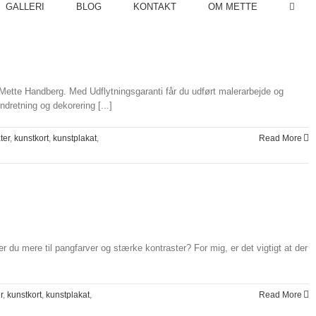
GALLERI
BLOG
KONTAKT
OM METTE
 Mette Handberg. Med Udflytningsgaranti får du udført malerarbejde og
retning og dekorering [...]
ter
,
kunstkort
,
kunstplakat
,
Read More
der du mere til pangfarver og stærke kontraster? For mig, er det vigtigt at der
r
,
kunstkort
,
kunstplakat
,
Read More