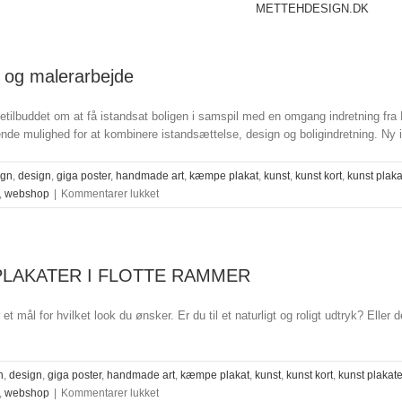
METTEHDESIGN.DK
r og malerarbejde
tilbuddet om at få istandsat boligen i samspil med en omgang indretning fra
ulighed for at kombinere istandsættelse, design og boligindretning. Ny ind
ign
,
design
,
giga poster
,
handmade art
,
kæmpe plakat
,
kunst
,
kunst kort
,
kunst plaka
til
,
webshop
|
Kommentarer lukket
Sådan
giver
du
dit
LAKATER I FLOTTE RAMMER
hjem
nyt
t mål for hvilket look du ønsker. Er du til et naturligt og roligt udtryk? Eller 
liv
med
kunstplakater
og
n
,
design
,
giga poster
,
handmade art
,
kæmpe plakat
,
kunst
,
kunst kort
,
kunst plakate
malerarbejde
til
,
webshop
|
Kommentarer lukket