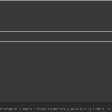
ehdesign.dk | All Rights Reserved | Enighedsvej 7 | DK-4180 Sorø | Denmark | +45