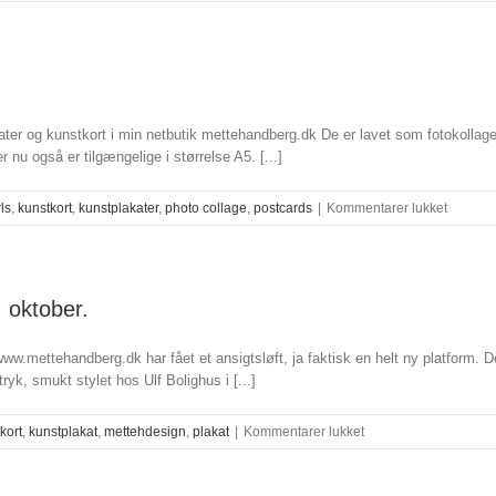
er og kunstkort i min netbutik mettehandberg.dk De er lavet som fotokollager 
 nu også er tilgængelige i størrelse A5. [...]
til
rls
,
kunstkort
,
kunstplakater
,
photo collage
,
postcards
|
Kommentarer lukket
Nyhede
hos
metteha
. oktober.
www.mettehandberg.dk har fået et ansigtsløft, ja faktisk en helt ny platform. D
ryk, smukt stylet hos Ulf Bolighus i [...]
til
kort
,
kunstplakat
,
mettehdesign
,
plakat
|
Kommentarer lukket
Få
en