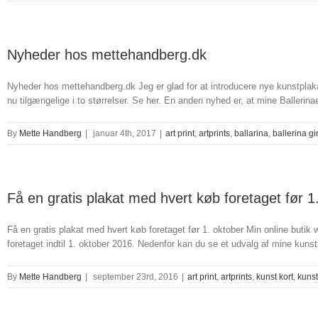
Gode
kunstnyheder
hos
mettehandberg.dk
Nyheder hos mettehandberg.dk
Nyheder hos mettehandberg.dk Jeg er glad for at introducere nye kunstplakat
nu tilgængelige i to størrelser. Se her. En anden nyhed er, at mine Ballerinaer
By
Mette Handberg
|
januar 4th, 2017
|
art print
,
artprints
,
ballarina
,
ballerina gi
Få en gratis plakat med hvert køb foretaget før 1
Få en gratis plakat med hvert køb foretaget før 1. oktober Min online butik 
foretaget indtil 1. oktober 2016. Nedenfor kan du se et udvalg af mine kunstt
By
Mette Handberg
|
september 23rd, 2016
|
art print
,
artprints
,
kunst kort
,
kunst