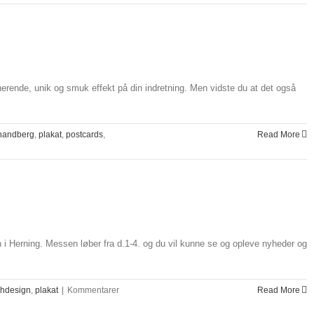
nerende, unik og smuk effekt på din indretning. Men vidste du at det også
handberg
,
plakat
,
postcards
,
Read More
 i Herning. Messen løber fra d.1-4. og du vil kunne se og opleve nyheder og
ehdesign
,
plakat
|
Kommentarer
Read More