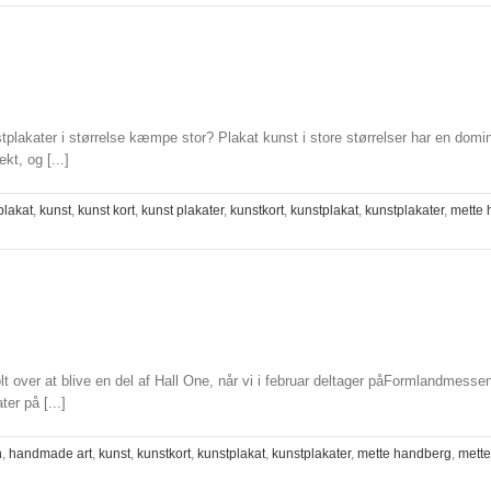
SKAB
EN
ELEGANT
BILLEDVÆG
MED
KUNSTPLAKATER
tplakater i størrelse kæmpe stor? Plakat kunst i store størrelser har en domi
I
t, og [...]
FLOTTE
RAMMER
lakat
,
kunst
,
kunst kort
,
kunst plakater
,
kunstkort
,
kunstplakat
,
kunstplakater
,
mette 
over at blive en del af Hall One, når vi i februar deltager påFormlandmessen
er på [...]
n
,
handmade art
,
kunst
,
kunstkort
,
kunstplakat
,
kunstplakater
,
mette handberg
,
mett