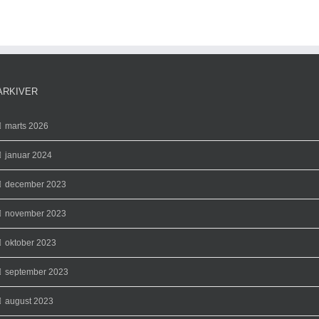
arkitektur
møder
streg
og
idé
ARKIVER
marts 2026
januar 2024
december 2023
november 2023
oktober 2023
september 2023
august 2023