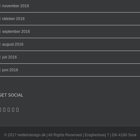
november 2016
oktober 2016
september 2016
august 2016
juli 2016
juni 2016
GET SOCIAL
© 2017 mettehdesign.dk | All Rights Reserved | Enighedsvej 7 | DK-4180 Sorø