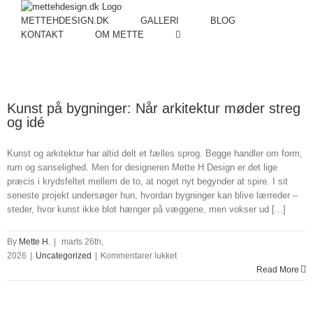
METTEHDESIGN.DK
GALLERI
BLOG
KONTAKT
OM METTE
Kunst på bygninger: Når arkitektur møder streg
og idé
Kunst og arkitektur har altid delt et fælles sprog. Begge handler om form,
rum og sanselighed. Men for designeren Mette H Design er det lige
præcis i krydsfeltet mellem de to, at noget nyt begynder at spire. I sit
seneste projekt undersøger hun, hvordan bygninger kan blive lærreder –
steder, hvor kunst ikke blot hænger på væggene, men vokser ud [...]
By
Mette H.
|
marts 26th,
til
2026
|
Uncategorized
|
Kommentarer lukket
Kunst
Read More
på
bygninger:
Når