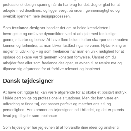
professionel design sparring når du har brug for det. Jeg er glad for at
arbejde med deadlines, og ligger vægt på orden, gennemsigtighed og
overblik igennem hele designprocessen.
Som
freelance designer
handler det om at holde kreativiteten i
bevægelse og omfavne dynamikken ved at arbejde med forskellige
genrer, stilarter og behov. At have flere bolde i luften skærper den kreative
kunnen og forhindrer, at man bliver fastlåst i gamle vaner. Nytænkning er
nøglen til udvikling – og som freelancer har man en unik mulighed for at
opdage og skabe værdi gennem konstant fornyelse. Uanset om du
arbejder fast eller som freelance designer, er evnen til at tænke nyt og
tilpasse sig afgørende for at forblive relevant og inspireret.
Dansk tøjdesigner
At have det rigtige tøj kan være afgørende for at skabe et positivt indtryk
i både personlige og professionelle situationer. Men det kan være en
udfordring at finde tøj, der passer perfekt og matcher ens stil og
personlighed. Her kommer en tøjdesigner ind i billedet, og det er præcis
hvad jeg tilbyder som freelancer.
Som tøjdesigner har jeg evnen til at forvandle dine ideer og ønsker til