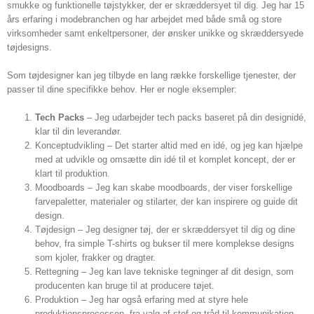
smukke og funktionelle tøjstykker, der er skræddersyet til dig. Jeg har 15
års erfaring i modebranchen og har arbejdet med både små og store
virksomheder samt enkeltpersoner, der ønsker unikke og skræddersyede
tøjdesigns.
Som tøjdesigner kan jeg tilbyde en lang række forskellige tjenester, der
passer til dine specifikke behov. Her er nogle eksempler:
Tech Packs
– Jeg udarbejder tech packs baseret på din designidé,
klar til din leverandør.
Konceptudvikling – Det starter altid med en idé, og jeg kan hjælpe
med at udvikle og omsætte din idé til et komplet koncept, der er
klart til produktion.
Moodboards – Jeg kan skabe moodboards, der viser forskellige
farvepaletter, materialer og stilarter, der kan inspirere og guide dit
design.
Tøjdesign – Jeg designer tøj, der er skræddersyet til dig og dine
behov, fra simple T-shirts og bukser til mere komplekse designs
som kjoler, frakker og dragter.
Rettegning – Jeg kan lave tekniske tegninger af dit design, som
producenten kan bruge til at producere tøjet.
Produktion – Jeg har også erfaring med at styre hele
produktionsprocessen, fra valg af stof og tråd til kommunikation