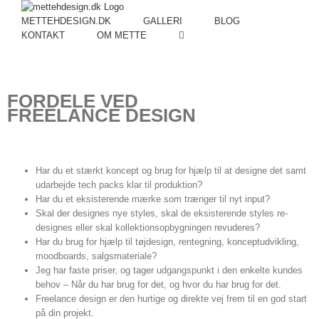
METTEHDESIGN.DK
GALLERI
BLOG
KONTAKT
OM METTE
FORDELE VED
FREELANCE DESIGN
Har du et stærkt koncept og brug for hjælp til at designe det samt
udarbejde tech packs klar til produktion?
Har du et eksisterende mærke som trænger til nyt input?
Skal der designes nye styles, skal de eksisterende styles re-
designes eller skal kollektionsopbygningen revuderes?
Har du brug for hjælp til tøjdesign, rentegning, konceptudvikling,
moodboards, salgsmateriale?
Jeg har faste priser, og tager udgangspunkt i den enkelte kundes
behov – Når du har brug for det, og hvor du har brug for det.
Freelance design er den hurtige og direkte vej frem til en god start
på din projekt.