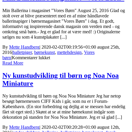
Min Ballerina i magasinet "Vores Børn" August 25, 2016 Glad og
stolt over at blive præsenteret med en af ​​mine håndlavede
ballerinapiger i børnemagasinet "Vores Børn" i dag. Et godt,
informativt og inspirerende dansk magasin om verden med - og
omkring små børn.- Jeg er glad for at være med! :) Originalerne
sælges nu som 4 kunstplakater [...]
By
Mette Handberg
|
2020-02-02T00:19:56+01:00
august 25th,
2016
|
balletpiger
,
børnekunst
,
mettehdesign
,
Vores
til
børn
|
Kommentarer lukket
Min
Read More
Ballerina
i
Ny kunstudvikling til børn og Noa Noa
magasinet
Miniature
“Vores
Børn”
Ny kunstudvikling til børn og Noa Noa Miniature Jeg har netop
besøgt børnemessen CIFF Kids i går, som nu er i Forum-
København. (En stor forbedring og dejlig at se messen har endelig
fået sit eget sted.) Skønt at se at mine børnekunst indgår som
dekoration på standen for Noa Noa Miniature. Jeg er så glad [...]
By
Mette Handberg
|
2020-02-02T00:20:28+01:00
august 12th,