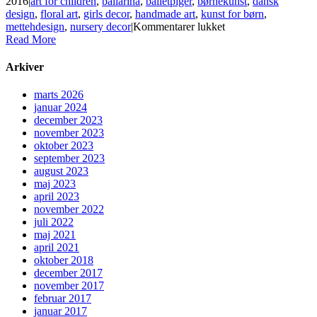
2016
|
art for children
,
ballarina
,
balletpiger
,
børnekunst
,
dansk
design
,
floral art
,
girls decor
,
handmade art
,
kunst for børn
,
til
mettehdesign
,
nursery decor
|
Kommentarer lukket
Ny
Read More
kunstudvikling
til
Arkiver
børn
og
marts 2026
Noa
januar 2024
Noa
december 2023
Miniature
november 2023
oktober 2023
september 2023
august 2023
maj 2023
april 2023
november 2022
juli 2022
maj 2021
april 2021
oktober 2018
december 2017
november 2017
februar 2017
januar 2017