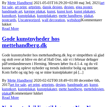
By
Mette Handberg
|
2021-05-03T16:29:20+02:00
maj 3rd, 2021
|
art
for sale
,
art print
,
artprints
,
dansk design
,
design
,
giga poster
,
handmade art
,
kæmpe plakat
,
kunst
,
kunst kort
,
kunst plakater
,
kunstkort
,
kunstplakat
,
kunstplakater
,
mette handberg
,
plakat
,
postcards
,
Uncategorized
,
wall decoration
,
webshop
|
Kommentarer
til
lukket
SKAB
Read More
EN
ELEGANT
Gode kunstnyheder hos
BILLEDVÆG
mettehandberg.dk
MED
KUNSTPLAKATER
I
Gode kunstnyheder hos mettehandberg.dk Jeg er simpelthen så glad
FLOTTE
og stolt over at blive en del af Hall One, når vi i februar deltager
RAMMER
påFormlandmessen i Herning. Messen løber fra d.1-4. og du vil
kunne se og opleve nyheder og trends indenfor bolig og interiør.
Kom forbi og sig hej- og se mine kunstplakater på [...]
By
Mette Handberg
|
2020-02-02T00:18:49+01:00
december 6th,
2017
|
art for sale
,
art print
,
artprints
,
design
,
handmade art
,
kunst
,
kunstkort
,
kunstplakat
,
kunstplakater
,
mette handberg
,
mettehdesign
,
til
plakat
|
Kommentarer lukket
Gode
Read More
kunstnyheder
hos