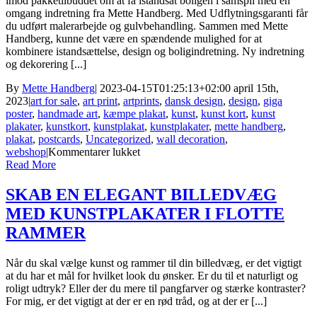
imod pakketilbuddet om at få istandsat boligen i samspil med en
omgang indretning fra Mette Handberg. Med Udflytningsgaranti får
du udført malerarbejde og gulvbehandling. Sammen med Mette
Handberg, kunne det være en spændende mulighed for at
kombinere istandsættelse, design og boligindretning. Ny indretning
og dekorering [...]
By
Mette Handberg
|
2023-04-15T01:25:13+02:00
april 15th,
2023
|
art for sale
,
art print
,
artprints
,
dansk design
,
design
,
giga
poster
,
handmade art
,
kæmpe plakat
,
kunst
,
kunst kort
,
kunst
plakater
,
kunstkort
,
kunstplakat
,
kunstplakater
,
mette handberg
,
plakat
,
postcards
,
Uncategorized
,
wall decoration
,
til
webshop
|
Kommentarer lukket
Sådan
Read More
giver
du
SKAB EN ELEGANT BILLEDVÆG
dit
MED KUNSTPLAKATER I FLOTTE
hjem
nyt
RAMMER
liv
med
Når du skal vælge kunst og rammer til din billedvæg, er det vigtigt
kunstplakater
at du har et mål for hvilket look du ønsker. Er du til et naturligt og
og
roligt udtryk? Eller der du mere til pangfarver og stærke kontraster?
malerarbejde
For mig, er det vigtigt at der er en rød tråd, og at der er [...]