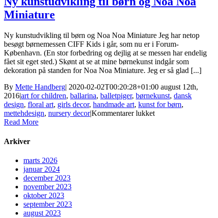
Ny kunstudvikling til børn og Noa Noa
mettehandberg.dk
Miniature
Ny kunstudvikling til børn og Noa Noa Miniature Jeg har netop
besøgt børnemessen CIFF Kids i går, som nu er i Forum-
København. (En stor forbedring og dejlig at se messen har endelig
fået sit eget sted.) Skønt at se at mine børnekunst indgår som
dekoration på standen for Noa Noa Miniature. Jeg er så glad [...]
By
Mette Handberg
|
2020-02-02T00:20:28+01:00
august 12th,
2016
|
art for children
,
ballarina
,
balletpiger
,
børnekunst
,
dansk
design
,
floral art
,
girls decor
,
handmade art
,
kunst for børn
,
til
mettehdesign
,
nursery decor
|
Kommentarer lukket
Ny
Read More
kunstudvikling
til
Arkiver
børn
og
marts 2026
Noa
januar 2024
Noa
december 2023
Miniature
november 2023
oktober 2023
september 2023
august 2023