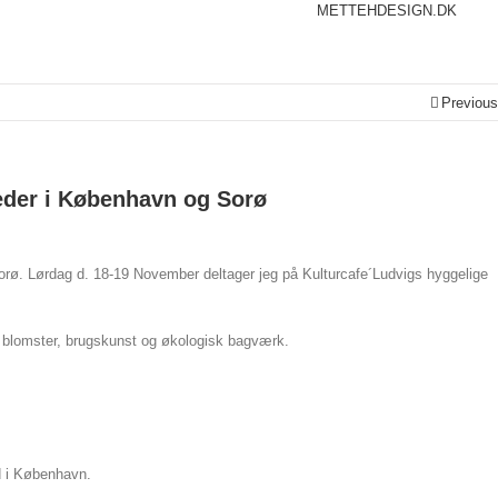
METTEHDESIGN.DK
Previou
eder i København og Sorø
rø. Lørdag d. 18-19 November deltager jeg på Kulturcafe´Ludvigs hyggelige
gn, blomster, brugskunst og økologisk bagværk.
 i København.