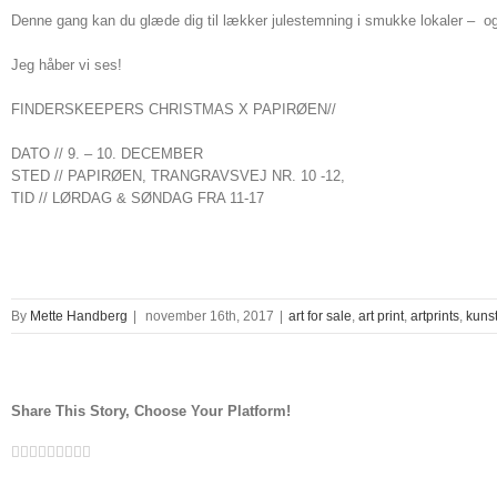
Denne gang kan du glæde dig til lækker julestemning i smukke lokaler – og
Jeg håber vi ses!
FINDERSKEEPERS CHRISTMAS X PAPIRØEN//
DATO // 9. – 10. DECEMBER
STED // PAPIRØEN, TRANGRAVSVEJ NR. 10 -12,
TID // LØRDAG & SØNDAG FRA 11-17
By
Mette Handberg
|
november 16th, 2017
|
art for sale
,
art print
,
artprints
,
kuns
Share This Story, Choose Your Platform!
Facebook
Twitter
Linkedin
Reddit
Tumblr
Google+
Pinterest
Vk
Email