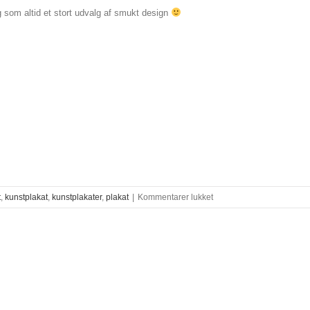
 som altid et stort udvalg af smukt design
til
t
,
kunstplakat
,
kunstplakater
,
plakat
|
Kommentarer lukket
Se
mine
kunstplakater
på
hyggelige
julemarkeder
i
København