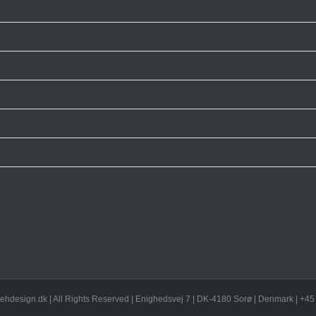
ehdesign.dk | All Rights Reserved | Enighedsvej 7 | DK-4180 Sorø | Denmark | +45