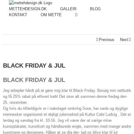
METTEHDESIGN.DK
GALLERI
BLOG
KONTAKT
OM METTE
Previous
Next
BLACK FRIDAY & JUL
BLACK FRIDAY & JUL
Jeg arbejder hårdt på at gøre mig klar til Black Friday.
Besøg min netbutik
og få 25% rabat på ethvert køb!
Det sker alt sammen denne fredag ​​den
25. november.
Og hvis du tilfældigvis er i nabolaget omkring Sorø, har søde og dygtige
mennesker organiseret et dejligt julemarked på Kultur Cafe`Ludvig .
Det er
lørdag og søndag fra kl. 10-16.
Jeg vil være der at sælge mine
kunstplakater, kunstkort og håndlavede engle, sammen med mange andre
kunstnere og designere.
Håber at se dig der- lad os blive klar til jul