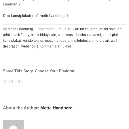
sammen
?
Køb kunstplakater på mettehandberg.dk
By
Mette Handberg
|
november 23rd, 2016
|
art for children
,
art for sale
,
art
print
,
black friday
,
black friday sale
,
christmas
,
christmas market
,
kunst plakater
,
kunstplakat
,
kunstplakater
,
mette handberg
,
mettehdesign
,
nordic art
,
wall
til
decoration
,
webshop
|
Kommentarer lukket
BLACK
FRIDAY
&
JUL
Share This Story, Choose Your Platform!
Facebook
Twitter
Linkedin
Reddit
Tumblr
Google+
Pinterest
Vk
Email
About the Author:
Mette Handberg