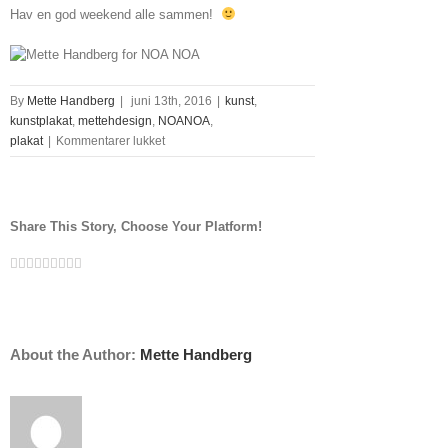
Hav en god weekend alle sammen!
By
Mette Handberg
|
juni 13th, 2016
|
kunst
,
kunstplakat
,
mettehdesign
,
NOANOA
,
til
plakat
|
Kommentarer lukket
Smuk
efterårstemning
hos
NOA
Share This Story, Choose Your Platform!
NOA
Facebook
Twitter
Linkedin
Reddit
Tumblr
Google+
Pinterest
Vk
Email
About the Author:
Mette Handberg