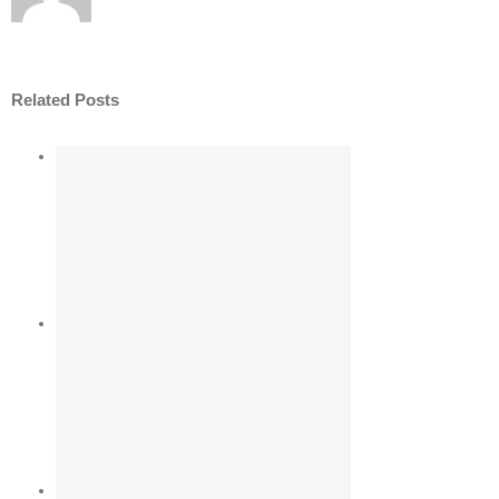
Related Posts
liv
VÆG
TTE