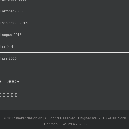
oktober 2016
september 2016
august 2016
juli 2016
juni 2016
GET SOCIAL
© 2017 mettehdesign.dk | All Rights Reserved | Enighedsvej 7 | DK-4180 Sorø
| Denmark | +45 29 46 87 08