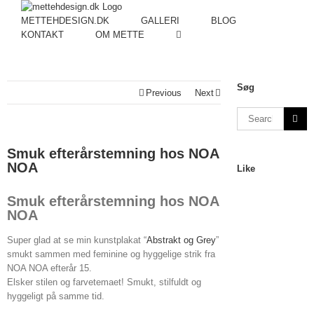
METTEHDESIGN.DK
GALLERI
BLOG
KONTAKT
OM METTE
Søg
Previous
Next
Smuk efterårstemning hos NOA
NOA
Like
Smuk efterårstemning hos NOA
NOA
Super glad at se min kunstplakat “
Abstrakt og Grey
”
smukt sammen med feminine og hyggelige strik fra
NOA NOA efterår 15.
Elsker stilen og farvetemaet!
Smukt, stilfuldt og
hyggeligt på samme tid.