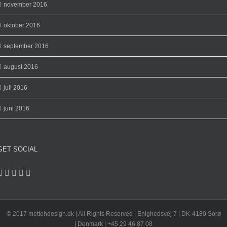
november 2016
oktober 2016
september 2016
august 2016
juli 2016
juni 2016
GET SOCIAL
© 2017 mettehdesign.dk | All Rights Reserved | Enighedsvej 7 | DK-4180 Sorø
| Denmark | +45 29 46 87 08