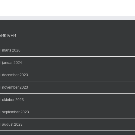
med
hvert
køb
foretaget
før
1.
ARKIVER
oktober.
marts 2026
januar 2024
december 2023
november 2023
oktober 2023
september 2023
august 2023