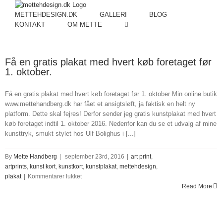
METTEHDESIGN.DK
GALLERI
BLOG
KONTAKT
OM METTE
Få en gratis plakat med hvert køb foretaget før
1. oktober.
Få en gratis plakat med hvert køb foretaget før 1. oktober Min online butik
www.mettehandberg.dk har fået et ansigtsløft, ja faktisk en helt ny
platform. Dette skal fejres! Derfor sender jeg gratis kunstplakat med hvert
køb foretaget indtil 1. oktober 2016. Nedenfor kan du se et udvalg af mine
kunsttryk, smukt stylet hos Ulf Bolighus i [...]
By
Mette Handberg
|
september 23rd, 2016
|
art print
,
artprints
,
kunst kort
,
kunstkort
,
kunstplakat
,
mettehdesign
,
til
plakat
|
Kommentarer lukket
Få
Read More
en
gratis
plakat