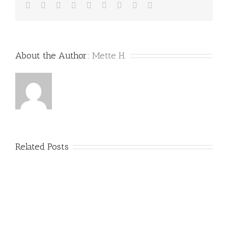
Facebook
Twitter
Linkedin
Reddit
Tumblr
Google+
Pinterest
Vk
Email
About the Author:
Mette H.
Related Posts