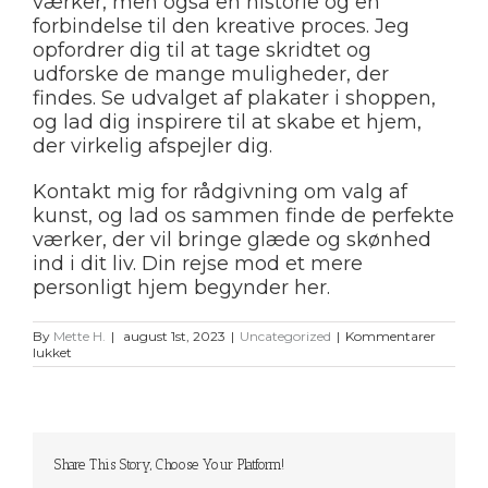
værker, men også en historie og en
forbindelse til den kreative proces. Jeg
opfordrer dig til at tage skridtet og
udforske de mange muligheder, der
findes. Se udvalget af plakater i shoppen,
og lad dig inspirere til at skabe et hjem,
der virkelig afspejler dig.
Kontakt mig for rådgivning om valg af
kunst, og lad os sammen finde de perfekte
værker, der vil bringe glæde og skønhed
ind i dit liv. Din rejse mod et mere
personligt hjem begynder her.
By
Mette H.
|
august 1st, 2023
|
Uncategorized
|
Kommentarer
til
lukket
refshaleøen
ukendt
kunstner
Share This Story, Choose Your Platform!