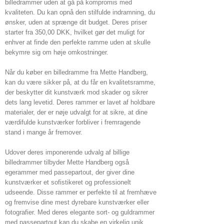
billedrammer uden at gå på kompromis med
kvaliteten. Du kan opnå den stilfulde indramning, du
ønsker, uden at sprænge dit budget. Deres priser
starter fra 350,00 DKK, hvilket gør det muligt for
enhver at finde den perfekte ramme uden at skulle
bekymre sig om høje omkostninger.
Når du køber en billedramme fra Mette Handberg,
kan du være sikker på, at du får en kvalitetsramme,
der beskytter dit kunstværk mod skader og sikrer
dets lang levetid. Deres rammer er lavet af holdbare
materialer, der er nøje udvalgt for at sikre, at dine
værdifulde kunstværker forbliver i fremragende
stand i mange år fremover.
Udover deres imponerende udvalg af billige
billedrammer tilbyder Mette Handberg også
egerammer med passepartout, der giver dine
kunstværker et sofistikeret og professionelt
udseende. Disse rammer er perfekte til at fremhæve
og fremvise dine mest dyrebare kunstværker eller
fotografier. Med deres elegante sort- og guldrammer
med passepartout kan du skabe en virkelig unik