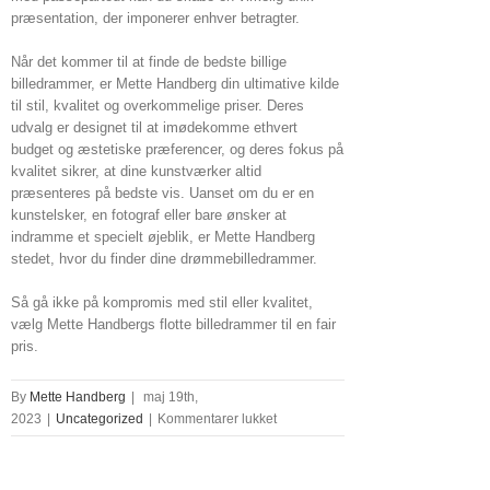
præsentation, der imponerer enhver betragter.
Når det kommer til at finde de bedste billige
billedrammer, er Mette Handberg din ultimative kilde
til stil, kvalitet og overkommelige priser. Deres
udvalg er designet til at imødekomme ethvert
budget og æstetiske præferencer, og deres fokus på
kvalitet sikrer, at dine kunstværker altid
præsenteres på bedste vis. Uanset om du er en
kunstelsker, en fotograf eller bare ønsker at
indramme et specielt øjeblik, er Mette Handberg
stedet, hvor du finder dine drømmebilledrammer.
Så gå ikke på kompromis med stil eller kvalitet,
vælg Mette Handbergs flotte billedrammer til en fair
pris.
By
Mette Handberg
|
maj 19th,
til
2023
|
Uncategorized
|
Kommentarer lukket
Oplev
stil
og