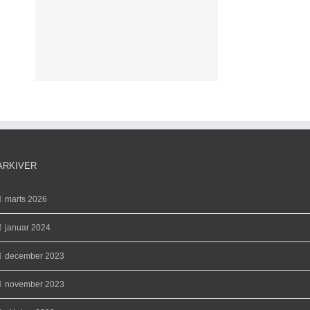
e
ce
ARKIVER
marts 2026
januar 2024
december 2023
november 2023