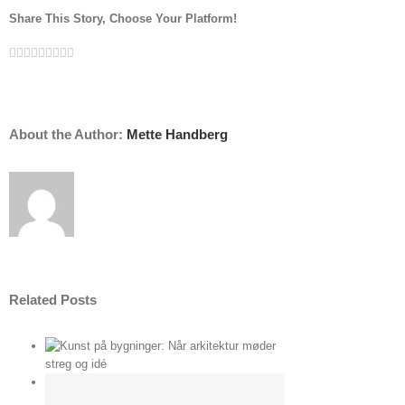
kvalitet
Share This Story, Choose Your Platform!
med
Facebook
Twitter
Linkedin
Reddit
Tumblr
Google+
Pinterest
Vk
Email
Mette
Handberg
–
Din
destination
About the Author:
Mette Handberg
for
billige
billedrammer
Related Posts
ektur