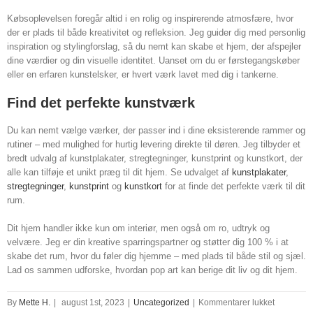
Købsoplevelsen foregår altid i en rolig og inspirerende atmosfære, hvor
der er plads til både kreativitet og refleksion. Jeg guider dig med personlig
inspiration og stylingforslag, så du nemt kan skabe et hjem, der afspejler
dine værdier og din visuelle identitet. Uanset om du er førstegangskøber
eller en erfaren kunstelsker, er hvert værk lavet med dig i tankerne.
Find det perfekte kunstværk
Du kan nemt vælge værker, der passer ind i dine eksisterende rammer og
rutiner – med mulighed for hurtig levering direkte til døren. Jeg tilbyder et
bredt udvalg af kunstplakater, stregtegninger, kunstprint og kunstkort, der
alle kan tilføje et unikt præg til dit hjem. Se udvalget af
kunstplakater
,
stregtegninger
,
kunstprint
og
kunstkort
for at finde det perfekte værk til dit
rum.
Dit hjem handler ikke kun om interiør, men også om ro, udtryk og
velvære. Jeg er din kreative sparringspartner og støtter dig 100 % i at
skabe det rum, hvor du føler dig hjemme – med plads til både stil og sjæl.
Lad os sammen udforske, hvordan pop art kan berige dit liv og dit hjem.
til
By
Mette H.
|
august 1st, 2023
|
Uncategorized
|
Kommentarer lukket