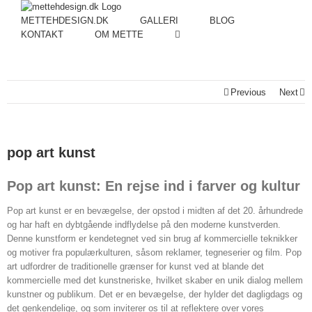
METTEHDESIGN.DK
GALLERI
BLOG
KONTAKT
OM METTE
Previous
Next
pop art kunst
Pop art kunst: En rejse ind i farver og kultur
Pop art kunst er en bevægelse, der opstod i midten af det 20. århundrede
og har haft en dybtgående indflydelse på den moderne kunstverden.
Denne kunstform er kendetegnet ved sin brug af kommercielle teknikker
og motiver fra populærkulturen, såsom reklamer, tegneserier og film. Pop
art udfordrer de traditionelle grænser for kunst ved at blande det
kommercielle med det kunstneriske, hvilket skaber en unik dialog mellem
kunstner og publikum. Det er en bevægelse, der hylder det dagligdags og
det genkendelige, og som inviterer os til at reflektere over vores