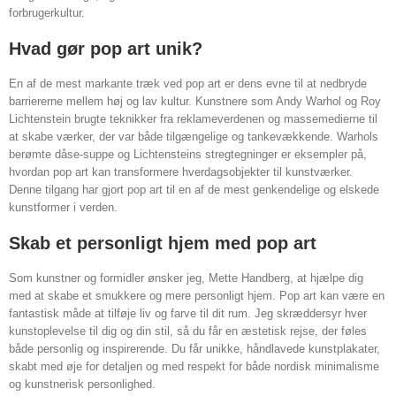
forbrugerkultur.
Hvad gør pop art unik?
En af de mest markante træk ved pop art er dens evne til at nedbryde
barriererne mellem høj og lav kultur. Kunstnere som Andy Warhol og Roy
Lichtenstein brugte teknikker fra reklameverdenen og massemedierne til
at skabe værker, der var både tilgængelige og tankevækkende. Warhols
berømte dåse-suppe og Lichtensteins stregtegninger er eksempler på,
hvordan pop art kan transformere hverdagsobjekter til kunstværker.
Denne tilgang har gjort pop art til en af de mest genkendelige og elskede
kunstformer i verden.
Skab et personligt hjem med pop art
Som kunstner og formidler ønsker jeg, Mette Handberg, at hjælpe dig
med at skabe et smukkere og mere personligt hjem. Pop art kan være en
fantastisk måde at tilføje liv og farve til dit rum. Jeg skræddersyr hver
kunstoplevelse til dig og din stil, så du får en æstetisk rejse, der føles
både personlig og inspirerende. Du får unikke, håndlavede kunstplakater,
skabt med øje for detaljen og med respekt for både nordisk minimalisme
og kunstnerisk personlighed.