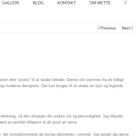
GALLERI
BLOG
KONTAKT
OM METTE
Previous
Next
nter eller “pixels” til at skabe billeder. Denne stil stammer fra de tidlige
re og moderne designere. Det kan bruges til at skabe en sjov og legende
etning, så den afspejler din unikke stil og personlighed. Jeg tilbyder
en perfekt tilføjelse til dit pixel art tema.
re, der komplementerer de øvrige elementer i rummet. Jeg guider dig gerne