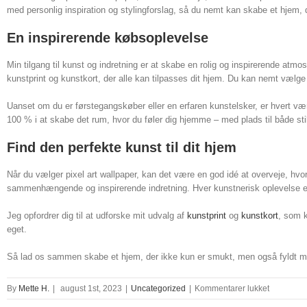
med personlig inspiration og stylingforslag, så du nemt kan skabe et hjem, de
En inspirerende købsoplevelse
Min tilgang til kunst og indretning er at skabe en rolig og inspirerende atmo
kunstprint og kunstkort, der alle kan tilpasses dit hjem. Du kan nemt vælge 
Uanset om du er førstegangskøber eller en erfaren kunstelsker, er hvert vær
100 % i at skabe det rum, hvor du føler dig hjemme – med plads til både sti
Find den perfekte kunst til dit hjem
Når du vælger pixel art wallpaper, kan det være en god idé at overveje, h
sammenhængende og inspirerende indretning. Hver kunstnerisk oplevelse er sk
Jeg opfordrer dig til at udforske mit udvalg af
kunstprint
og
kunstkort
, som k
eget.
Så lad os sammen skabe et hjem, der ikke kun er smukt, men også fyldt med s
til
By
Mette H.
|
august 1st, 2023
|
Uncategorized
|
Kommentarer lukket
pixel