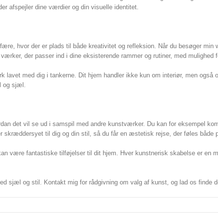
r afspejler dine værdier og din visuelle identitet.
sfære, hvor der er plads til både kreativitet og refleksion. Når du besøger min
værker, der passer ind i dine eksisterende rammer og rutiner, med mulighed for 
k lavet med dig i tankerne. Dit hjem handler ikke kun om interiør, men også om
l og sjæl.
vordan det vil se ud i samspil med andre kunstværker. Du kan for eksempel k
ræddersyet til dig og din stil, så du får en æstetisk rejse, der føles både p
an være fantastiske tilføjelser til dit hjem. Hver kunstnerisk skabelse er en 
jæl og stil. Kontakt mig for rådgivning om valg af kunst, og lad os finde den