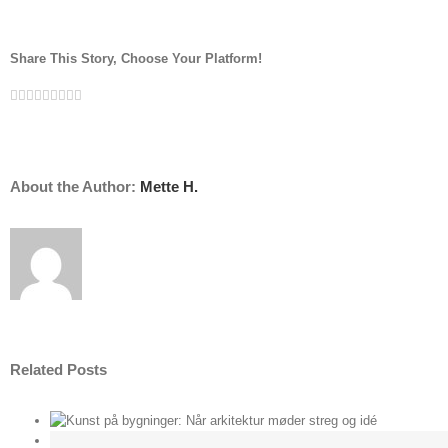
art
wallpaper
Share This Story, Choose Your Platform!
Facebook
Twitter
Linkedin
Reddit
Tumblr
Google+
Pinterest
Vk
Email
About the Author:
Mette H.
Related Posts