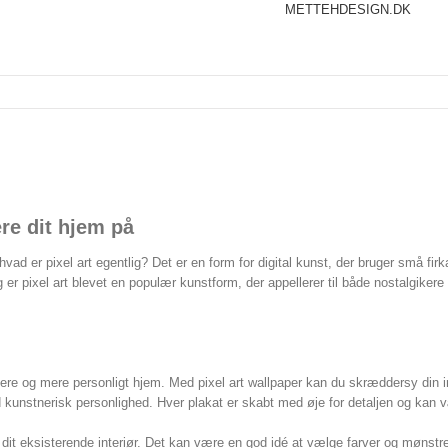
METTEHDESIGN.DK
ere dit hjem på
 hvad er pixel art egentlig? Det er en form for digital kunst, der bruger små firka
g er pixel art blevet en populær kunstform, der appellerer til både nostalgike
e og mere personligt hjem. Med pixel art wallpaper kan du skræddersy din indr
nstnerisk personlighed. Hver plakat er skabt med øje for detaljen og kan være 
i dit eksisterende interiør. Det kan være en god idé at vælge farver og mønst