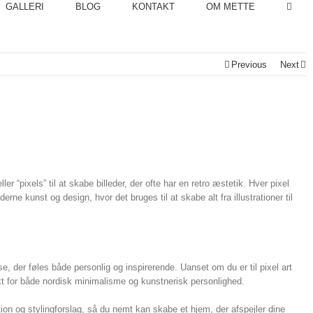
GALLERI
BLOG
KONTAKT
OM METTE
Previous
Next
er “pixels” til at skabe billeder, der ofte har en retro æstetik. Hver pixel
rne kunst og design, hvor det bruges til at skabe alt fra illustrationer til
, der føles både personlig og inspirerende. Uanset om du er til pixel art
ekt for både nordisk minimalisme og kunstnerisk personlighed.
ation og stylingforslag, så du nemt kan skabe et hjem, der afspejler dine