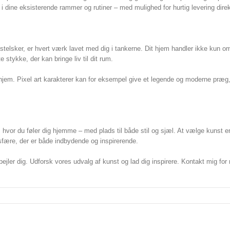
i dine eksisterende rammer og rutiner – med mulighed for hurtig levering direkt
stelsker, er hvert værk lavet med dig i tankerne. Dit hjem handler ikke kun o
e stykke, der kan bringe liv til dit rum.
t hjem. Pixel art karakterer kan for eksempel give et legende og moderne præ
 hvor du føler dig hjemme – med plads til både stil og sjæl. At vælge kunst er
sfære, der er både indbydende og inspirerende.
afspejler dig. Udforsk vores udvalg af kunst og lad dig inspirere. Kontakt mig f