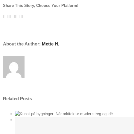
Share This Story, Choose Your Platform!
Facebook
Twitter
Linkedin
Reddit
Tumblr
Google+
Pinterest
Vk
Email
About the Author:
Mette H.
Related Posts
der