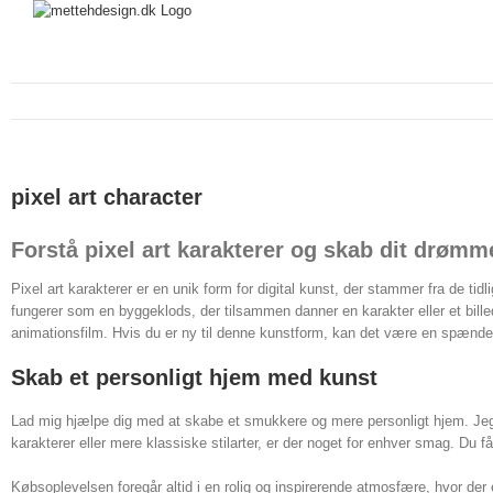
pixel art character
Forstå pixel art karakterer og skab dit drøm
Pixel art karakterer er en unik form for digital kunst, der stammer fra de tidl
fungerer som en byggeklods, der tilsammen danner en karakter eller et billede.
animationsfilm. Hvis du er ny til denne kunstform, kan det være en spænde
Skab et personligt hjem med kunst
Lad mig hjælpe dig med at skabe et smukkere og mere personligt hjem. Jeg sk
karakterer eller mere klassiske stilarter, er der noget for enhver smag. Du
Købsoplevelsen foregår altid i en rolig og inspirerende atmosfære, hvor der e