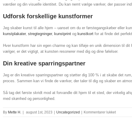
værdier og din visuelle identitet. Du kan nemt vælge værker, der passer ind 
Udforsk forskellige kunstformer
Jeg skaber kunst til alle hjem – uanset om du er førstegangskøber eller kun
kunstplakater
,
stregtegninger
,
kunstprint
og
kunstkort
for at finde det perfekt
Hver kunstform har sin egen charme og kan tilføje en unik dimension til di
vælger, er det vigtigt, at kunsten resonerer med dig og dine følelser.
Din kreative sparringspartner
Jeg er din kreative sparringspartner og støtter dig 100 % i at skabe det rum,
proces. Sammen kan vi finde de værker, der taler til dig og skaber en atmo
Så tag det første skridt mod at forvandle dit hjem til et sted, der virkelig 
med skønhed og personlighed.
til
By
Mette H.
|
august 1st, 2023
|
Uncategorized
|
Kommentarer lukket
pixel
art
character