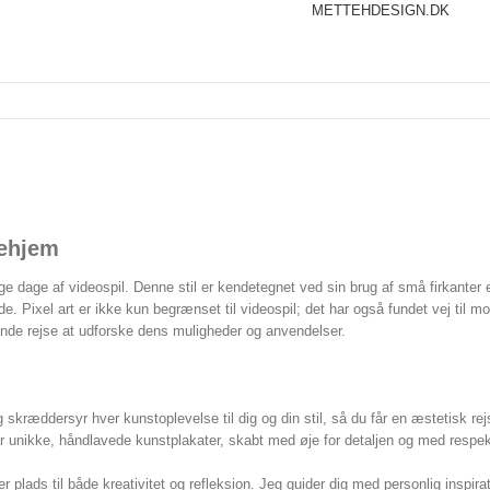
METTEHDESIGN.DK
mehjem
ige dage af videospil. Denne stil er kendetegnet ved sin brug af små firkanter ell
 Pixel art er ikke kun begrænset til videospil; det har også fundet vej til mode
nde rejse at udforske dens muligheder og anvendelser.
ræddersyr hver kunstoplevelse til dig og din stil, så du får en æstetisk rejse
 får unikke, håndlavede kunstplakater, skabt med øje for detaljen og med resp
r plads til både kreativitet og refleksion. Jeg guider dig med personlig inspir