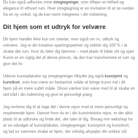
Du kan også udforske mine
stregtegninger
, som tilføjer en lethed og
elegance til ethvert rum. Hver stregtegning er en invitation til at se verden
fra en ny vinkel, og de kan nemt integreres i din indretning.
Dit hjem som et udtryk for velvære
Dit hjem handler ikke kun om interiør, men også om ro, udtryk og
velvære. Jeg er din kreative sparringspartner og støtter dig 100 % i at
skabe det rum, hvor du føler dig hjemme – med plads til både stil og sjæl.
Kunst er en vigtig del af denne proces, da den kan transformere et rum og
give det liv.
Udover kunstplakater og stregtegninger tilbyder jeg også
kunstprint
og
kunstkort
, som kan være en fantastisk måde at bringe kunst ind i dit
hjem på en mere subtil måde. Disse værker kan være med til at skabe en
rød tråd i din indretning og give et personligt præg.
Jeg inviterer dig til at tage del i denne rejse mod et mere personligt og
inspirerende hjem. Uanset hvor du er i din kunstneriske rejse, er der altid
plads til at udforske og finde det, der taler til dig. Besøg min webshop for
at se udvalget af kunstplakater, stregtegninger, kunstprint og kunstkort,
og lad os sammen skabe et hjem, der virkelig afspejler din unikke stil.