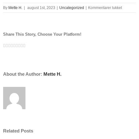
til
By
Mette H.
|
august 1st, 2023
|
Uncategorized
|
Kommentarer lukket
peter
larsen
kunstner
Share This Story, Choose Your Platform!
Facebook
Twitter
Linkedin
Reddit
Tumblr
Google+
Pinterest
Vk
Email
About the Author:
Mette H.
Related Posts