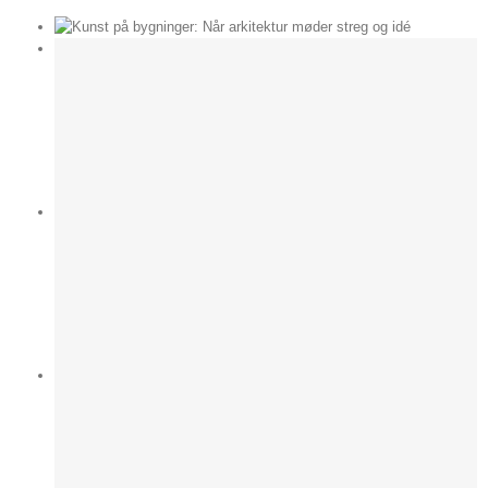
der
e