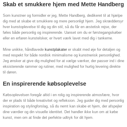
Skab et smukkere hjem med Mette Handberg
Som kunstner og formidler er jeg, Mette Handberg, dedikeret til at hjælpe
dig med at skabe et smukkere og mere personligt hjem. Jeg skræddersyr
hver kunstoplevelse til dig og din stil, så du får en æstetisk rejse, der
føles både personlig og inspirerende. Uanset om du er førstegangskøber
eller en erfaren kunstelsker, er hvert værk lavet med dig i tankerne.
Mine unikke, håndlavede
kunstplakater
er skabt med øje for detaljen og
med respekt for både nordisk minimalisme og kunstnerisk personlighed.
Jeg ønsker at give dig mulighed for at vælge værker, der passer ind i dine
eksisterende rammer og rutiner, med mulighed for hurtig levering direkte
til døren.
En inspirerende købsoplevelse
Købsoplevelsen foregår altid i en rolig og inspirerende atmosfære, hvor
der er plads til både kreativitet og refleksion. Jeg guider dig med personlig
inspiration og stylingforslag, så du nemt kan skabe et hjem, der afspejler
dine værdier og din visuelle identitet. Det handler ikke kun om at købe
kunst, men om at finde det perfekte udtryk for dit hjem.