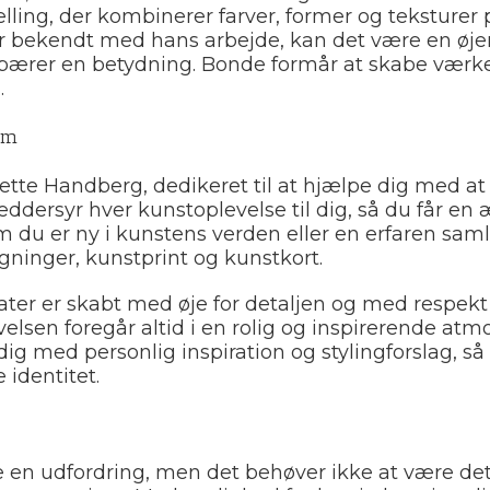
tælling, der kombinerer farver, former og teksture
 er bekendt med hans arbejde, kan det være en øje
bærer en betydning. Bonde formår at skabe værker
.
em
tte Handberg, dedikeret til at hjælpe dig med at 
ddersyr hver kunstoplevelse til dig, så du får en æ
 du er ny i kunstens verden eller en erfaren saml
gninger, kunstprint og kunstkort.
ter er skabt med øje for detaljen og med respek
lsen foregår altid i en rolig og inspirerende atmo
r dig med personlig inspiration og stylingforslag, 
 identitet.
re en udfordring, men det behøver ikke at være d