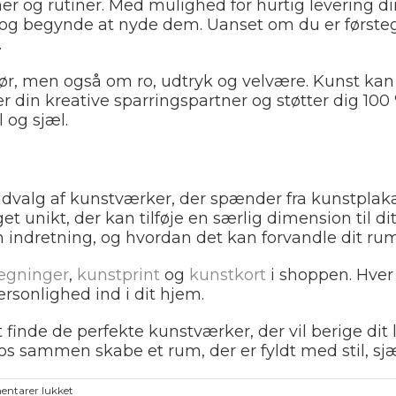
r og rutiner. Med mulighed for hurtig levering dir
g begynde at nyde dem. Uanset om du er førstega
.
ør, men også om ro, udtryk og velvære. Kunst kan 
r din kreative sparringspartner og støtter dig 100 
 og sjæl.
t udvalg af kunstværker, der spænder fra kunstplaka
t unikt, der kan tilføje en særlig dimension til dit
indretning, og hvordan det kan forvandle dit rum ti
tegninger
,
kunstprint
og
kunstkort
i shoppen. Hver
ersonlighed ind i dit hjem.
 finde de perfekte kunstværker, der vil berige dit 
 os sammen skabe et rum, der er fyldt med stil, sj
til
ntarer lukket