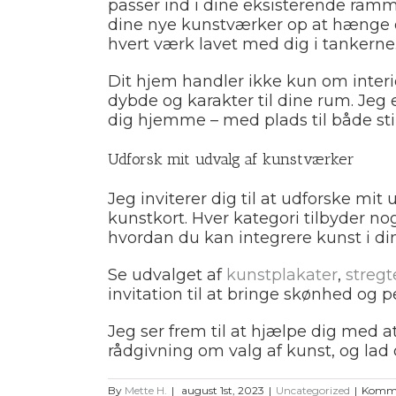
passer ind i dine eksisterende ramme
dine nye kunstværker op at hænge o
hvert værk lavet med dig i tankerne
Dit hjem handler ikke kun om interi
dybde og karakter til dine rum. Jeg e
dig hjemme – med plads til både stil
Udforsk mit udvalg af kunstværker
Jeg inviterer dig til at udforske mi
kunstkort. Hver kategori tilbyder noge
hvordan du kan integrere kunst i din 
Se udvalget af
kunstplakater
,
streg
invitation til at bringe skønhed og p
Jeg ser frem til at hjælpe dig med at
rådgivning om valg af kunst, og lad
By
Mette H.
|
august 1st, 2023
|
Uncategorized
|
Komme