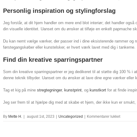
Personlig inspiration og stylingforslag
Jeg forstår, at dit hjem handler om mere end blot interiør; det handler også
din visuelle identitet. Uanset om du ønsker at tilføje en enkelt papmache skulp
Du kan nemt vælge værker, der passer ind i dine eksisterende rammer og ruti
førstegangskøber eller kunstelsker, er hvert værk lavet med dig i tankerne.
Find din kreative sparringspartner
Som din kreative sparringspartner er jeg dedikeret til at støtte dig 100 % 
denne teknik tilbyder. Uanset om du ønsker at lave dine egne værker eller 
Tag et kig på mine
stregtegninger
,
kunstprint
, og
kunstkort
for at finde inspi
Jeg ser frem til at hjælpe dig med at skabe et hjem, der ikke kun er smukt,
til
By
Mette H.
|
august 1st, 2023
|
Uncategorized
|
Kommentarer lukket
papmach
kunst