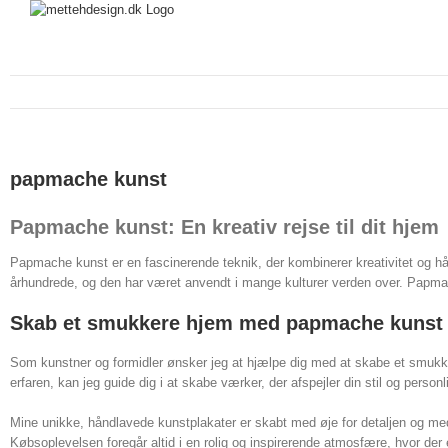
papmache kunst
Papmache kunst: En kreativ rejse til dit hjem
Papmache kunst er en fascinerende teknik, der kombinerer kreativitet og hån
århundrede, og den har været anvendt i mange kulturer verden over. Papmac
Skab et smukkere hjem med papmache kunst
Som kunstner og formidler ønsker jeg at hjælpe dig med at skabe et smukke
erfaren, kan jeg guide dig i at skabe værker, der afspejler din stil og perso
Mine unikke, håndlavede kunstplakater er skabt med øje for detaljen og me
Købsoplevelsen foregår altid i en rolig og inspirerende atmosfære, hvor der er