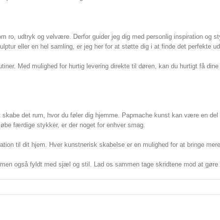
 om ro, udtryk og velvære. Derfor guider jeg dig med personlig inspiration og s
tur eller en hel samling, er jeg her for at støtte dig i at finde det perfekte ud
ner. Med mulighed for hurtig levering direkte til døren, kan du hurtigt få di
i at skabe det rum, hvor du føler dig hjemme. Papmache kunst kan være en del a
købe færdige stykker, er der noget for enhver smag.
ration til dit hjem. Hver kunstnerisk skabelse er en mulighed for at bringe mere
 men også fyldt med sjæl og stil. Lad os sammen tage skridtene mod at gøre dit
e