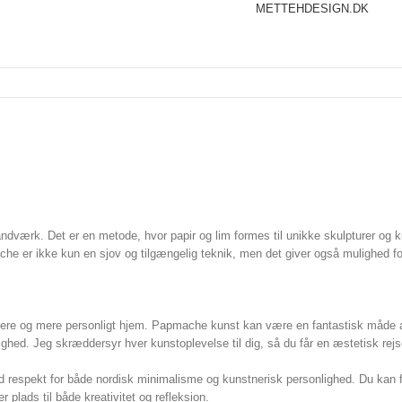
METTEHDESIGN.DK
dværk. Det er en metode, hvor papir og lim formes til unikke skulpturer og ku
he er ikke kun en sjov og tilgængelig teknik, men det giver også mulighed fo
re og mere personligt hjem. Papmache kunst kan være en fantastisk måde at t
nlighed. Jeg skræddersyr hver kunstoplevelse til dig, så du får en æstetisk rej
d respekt for både nordisk minimalisme og kunstnerisk personlighed. Du kan f
 plads til både kreativitet og refleksion.