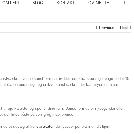
GALLERI
BLOG
KONTAKT
OM METTE
Previous
Next
nstværker. Denne kunstform har rødder, der strækker sig tilbage til det 15.
r at skabe personlige og unikke kunstværker, der kan pryde dit hjem.
ilføje karakter og sjæl til dine rum. Uanset om du er nybegynder eller
se, der føles både personlig og inspirerende.
inde et udvalg af
kunstplakater
, der passer perfekt ind i dit hjem.