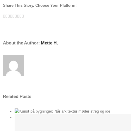
Share This Story, Choose Your Platform!
Facebook
Twitter
Linkedin
Reddit
Tumblr
Google+
Pinterest
Vk
Email
About the Author:
Mette H.
Related Posts
der