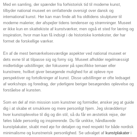
Med en samling, der spænder fra forhistorisk tid til moderne kunst,
tilbyder national museet en omfattende oversigt over dansk og
international kunst. Her kan man finde alt fra oldtidens skulpturer til
moderne malerier, der afspejler tidens tendenser og strømninger. Museet
er ikke kun en skattekiste af kunstværker, men også et sted for læring og
inspiration, hvor man kan få indsigt i de historiske kontekster, der har
formet de forskellige værker.
En af de mest bemærkelsesværdige aspekter ved national museet er
dets evne til at tilpasse sig og forny sig. Museet afholder regelmæssigt
midlertidige udstillinger, der fokuserer på specifikke temaer eller
kunstnere, hvilket giver besøgende mulighed for at opleve nye
perspektiver og fortolkninger af kunst. Disse udstillinger er ofte ledsaget
af workshops og foredrag, der yderligere beriger besøgendes oplevelse og
forståelse af kunsten.
Som en del af min mission som kunstner og formidler, ønsker jeg at guide
dig i at skabe et smukkere og mere personligt hjem. Jeg skræddersyr
hver kunstoplevelse til dig og din stil, så du får en æstetisk rejse, der
føles både personlig og inspirerende. Du får unikke, håndlavede
kunstplakater, skabt med øje for detaljen og med respekt for både nordisk
minimalisme og kunstnerisk personlighed. Se udvalget af
kunstplakater
i