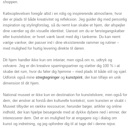
shoppen.
Købsoplevelsen foregår altid i en rolig og inspirerende atmosfære, hvor
der er plads til både kreativitet og refleksion. Jeg guider dig med personlig
inspiration og stylingforslag, så du nemt kan skabe et hjem, der afspejler
dine værdier og din visuelle identitet. Uanset om du er førstegangskøber
eller kunstelsker, er hvert værk lavet med dig i tankerne. Du kan nemt
vælge værker, der passer ind i dine eksisterende rammer og rutiner –
med mulighed for hurtig levering direkte til døren.
Dit hjem handler ikke kun om interiør, men også om ro, udtryk og
velvære. Jeg er din kreative sparringspartner og støtter dig 100 % i at
skabe det rum, hvor du føler dig hjemme – med plads til både stil og sjæl.
Udforsk også mine
stregtegninger
og
kunstprint
, der kan tilføje en unik
dimension til dit hjem.
National museet er ikke kun en destination for kunstelskere, men også for
dem, der ønsker at forstå den kulturelle kontekst, som kunsten er skabt i.
Museet tilbyder en række ressourcer, herunder bøger, artikler og online
indhold, der kan hjælpe besøgende med at dykke dybere ned i emner, der
interesserer dem. Det er en mulighed for at engagere sig i dialog om
kunst og indretning, og jeg opfordrer dig til at tage del i denne rejse.