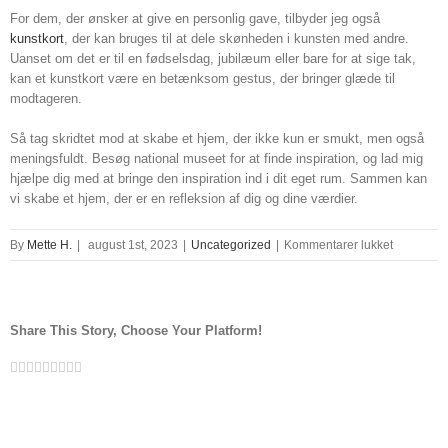
For dem, der ønsker at give en personlig gave, tilbyder jeg også
kunstkort
, der kan bruges til at dele skønheden i kunsten med andre.
Uanset om det er til en fødselsdag, jubilæum eller bare for at sige tak,
kan et kunstkort være en betænksom gestus, der bringer glæde til
modtageren.
Så tag skridtet mod at skabe et hjem, der ikke kun er smukt, men også
meningsfuldt. Besøg national museet for at finde inspiration, og lad mig
hjælpe dig med at bringe den inspiration ind i dit eget rum. Sammen kan
vi skabe et hjem, der er en refleksion af dig og dine værdier.
til
By
Mette H.
|
august 1st, 2023
|
Uncategorized
|
Kommentarer lukket
national
museet
Share This Story, Choose Your Platform!
Facebook
Twitter
Linkedin
Reddit
Tumblr
Google+
Pinterest
Vk
Email