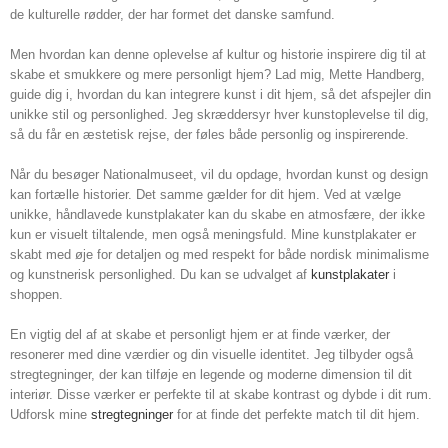
de kulturelle rødder, der har formet det danske samfund.
Men hvordan kan denne oplevelse af kultur og historie inspirere dig til at
skabe et smukkere og mere personligt hjem? Lad mig, Mette Handberg,
guide dig i, hvordan du kan integrere kunst i dit hjem, så det afspejler din
unikke stil og personlighed. Jeg skræddersyr hver kunstoplevelse til dig,
så du får en æstetisk rejse, der føles både personlig og inspirerende.
Når du besøger Nationalmuseet, vil du opdage, hvordan kunst og design
kan fortælle historier. Det samme gælder for dit hjem. Ved at vælge
unikke, håndlavede kunstplakater kan du skabe en atmosfære, der ikke
kun er visuelt tiltalende, men også meningsfuld. Mine kunstplakater er
skabt med øje for detaljen og med respekt for både nordisk minimalisme
og kunstnerisk personlighed. Du kan se udvalget af
kunstplakater
i
shoppen.
En vigtig del af at skabe et personligt hjem er at finde værker, der
resonerer med dine værdier og din visuelle identitet. Jeg tilbyder også
stregtegninger, der kan tilføje en legende og moderne dimension til dit
interiør. Disse værker er perfekte til at skabe kontrast og dybde i dit rum.
Udforsk mine
stregtegninger
for at finde det perfekte match til dit hjem.