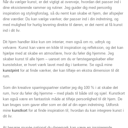
Når du vælger kunst, er det vigtigt at overveje, hvordan det passer ind i
dine eksisterende rammer og rutiner. Jeg guider dig med personlig
inspiration og stylingforslag, så du nemt kan skabe et hjem, der afspejler
dine værdier. Du kan vælge værker, der passer ind i din indretning, og
med mulighed for hurtig levering direkte til døren, er det nemt at få kunst
ind i dit liv.
Dit hjem handler ikke kun om interiør, men også om ro, udtryk og
velvære. Kunst kan være en kilde til inspiration og refleksion, og det kan
hjælpe med at skabe en atmosfære, hvor du føler dig hjemme. Jeg
skaber kunst til alle hjem – uanset om du er førstegangskøber eller
kunstelsker, er hvert værk lavet med dig i tankerne. Se også mine
kunstprint
for at finde værker, der kan tilføje en ekstra dimension til dit
rum.
Som din kreative sparringspartner støtter jeg dig 100 % i at skabe det
rum, hvor du føler dig hjemme – med plads til både stil og sjæl. Kunstkort
kan også være en fantastisk måde at tilføje personlighed til dit hjem. De
kan bruges som gaver eller som en del af din egen indretning. Udforsk
mine
kunstkort
for at finde inspiration til, hvordan du kan integrere kunst i
dit liv.
At besøge musée national du danemark kan være en inspirerende