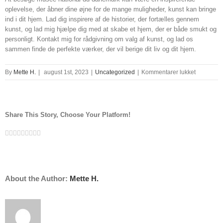
oplevelse, der åbner dine øjne for de mange muligheder, kunst kan bringe
ind i dit hjem. Lad dig inspirere af de historier, der fortælles gennem
kunst, og lad mig hjælpe dig med at skabe et hjem, der er både smukt og
personligt. Kontakt mig for rådgivning om valg af kunst, og lad os
sammen finde de perfekte værker, der vil berige dit liv og dit hjem.
til
By
Mette H.
|
august 1st, 2023
|
Uncategorized
|
Kommentarer lukket
musée
national
du
danemark
Share This Story, Choose Your Platform!
Facebook
Twitter
Linkedin
Reddit
Tumblr
Google+
Pinterest
Vk
Email
About the Author:
Mette H.