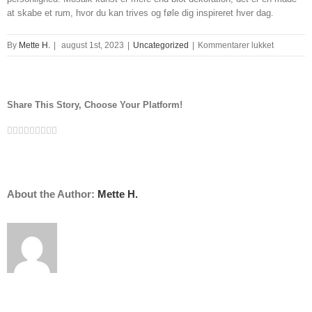
at skabe et rum, hvor du kan trives og føle dig inspireret hver dag.
til
By
Mette H.
|
august 1st, 2023
|
Uncategorized
|
Kommentarer lukket
mosaik
kunst
Share This Story, Choose Your Platform!
Facebook
Twitter
Linkedin
Reddit
Tumblr
Google+
Pinterest
Vk
Email
About the Author:
Mette H.