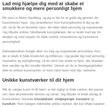
Lad mig hjælpe dig med at skabe et
smukkere og mere personligt hjem
Mit navn er Mette Handberg, og jeg er her for at guide dig gennem din
kunstneriske rejse. Jeg skræddersyr hver kunstoplevelse til dig og din
stil, så du får en æstetisk rejse, der føles både personlig og inspirerende.
Jeg tilbyder unikke, håndlavede kunstplakater, der er skabt med øje for
detaljen og med respekt for både nordisk minimalisme og kunstnerisk
personlighed.
Købsoplevelsen foregår altid i en rolig og inspirerende atmosfære, hvor
der er plads til både kreativitet og refleksion. Jeg guider dig med personlig
inspiration og stylingforslag, så du nemt kan skabe et hjem, der afspejler
dine værdier og din visuelle identitet. Uanset om du er førstegangskøber
eller en erfaren kunstsamler, er hvert værk lavet med dig i tankerne.
Unikke kunstværker til dit hjem
Når du vælger kunst til dit hjem, er det vigtigt at finde værker, der passer
ind i dine eksisterende rammer og rutiner. Jeg tilbyder et bredt udvalg af
kunstværker, herunder
kunstplakater
,
stregtegninger
,
kunstprint
og
kunstkort
. Hver kategori indeholder unikke stykker, der kan tilføje karakter