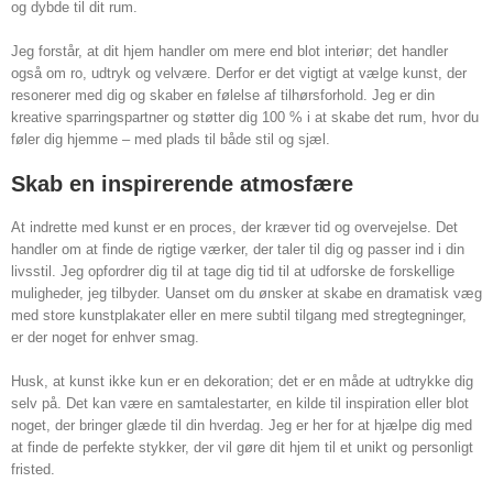
og dybde til dit rum.
Jeg forstår, at dit hjem handler om mere end blot interiør; det handler
også om ro, udtryk og velvære. Derfor er det vigtigt at vælge kunst, der
resonerer med dig og skaber en følelse af tilhørsforhold. Jeg er din
kreative sparringspartner og støtter dig 100 % i at skabe det rum, hvor du
føler dig hjemme – med plads til både stil og sjæl.
Skab en inspirerende atmosfære
At indrette med kunst er en proces, der kræver tid og overvejelse. Det
handler om at finde de rigtige værker, der taler til dig og passer ind i din
livsstil. Jeg opfordrer dig til at tage dig tid til at udforske de forskellige
muligheder, jeg tilbyder. Uanset om du ønsker at skabe en dramatisk væg
med store kunstplakater eller en mere subtil tilgang med stregtegninger,
er der noget for enhver smag.
Husk, at kunst ikke kun er en dekoration; det er en måde at udtrykke dig
selv på. Det kan være en samtalestarter, en kilde til inspiration eller blot
noget, der bringer glæde til din hverdag. Jeg er her for at hjælpe dig med
at finde de perfekte stykker, der vil gøre dit hjem til et unikt og personligt
fristed.