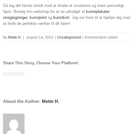
Så tag det første skridt mod at skabe et smukkere og mere personligt
hjem. Besøg min webshop for at se udvalget af
kunstplakater
,
stregtegninger
,
kunstprint
og
kunstkort
. Jeg ser frem til at hjælpe dig med
at finde de perfekte værker til dit hjem!
til
By
Mette H.
|
august 1st, 2023
|
Uncategorized
|
Kommentarer lukket
maleri
væg
Share This Story, Choose Your Platform!
Facebook
Twitter
Linkedin
Reddit
Tumblr
Google+
Pinterest
Vk
Email
About the Author:
Mette H.