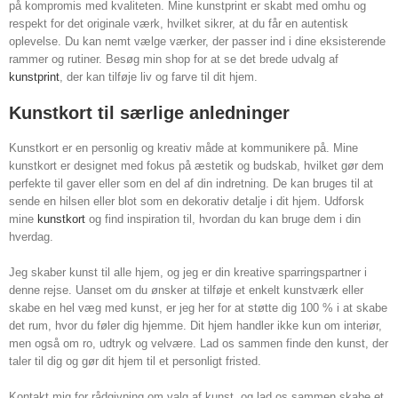
på kompromis med kvaliteten. Mine kunstprint er skabt med omhu og
respekt for det originale værk, hvilket sikrer, at du får en autentisk
oplevelse. Du kan nemt vælge værker, der passer ind i dine eksisterende
rammer og rutiner. Besøg min shop for at se det brede udvalg af
kunstprint
, der kan tilføje liv og farve til dit hjem.
Kunstkort til særlige anledninger
Kunstkort er en personlig og kreativ måde at kommunikere på. Mine
kunstkort er designet med fokus på æstetik og budskab, hvilket gør dem
perfekte til gaver eller som en del af din indretning. De kan bruges til at
sende en hilsen eller blot som en dekorativ detalje i dit hjem. Udforsk
mine
kunstkort
og find inspiration til, hvordan du kan bruge dem i din
hverdag.
Jeg skaber kunst til alle hjem, og jeg er din kreative sparringspartner i
denne rejse. Uanset om du ønsker at tilføje et enkelt kunstværk eller
skabe en hel væg med kunst, er jeg her for at støtte dig 100 % i at skabe
det rum, hvor du føler dig hjemme. Dit hjem handler ikke kun om interiør,
men også om ro, udtryk og velvære. Lad os sammen finde den kunst, der
taler til dig og gør dit hjem til et personligt fristed.
Kontakt mig for rådgivning om valg af kunst, og lad os sammen skabe et