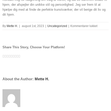
hjem, der afspejler din unikke stil og personlighed. Jeg ser frem til at
hjælpe dig med at finde de perfekte kunstværker, der vil berige dit liv og
dit hjem.
til
By
Mette H.
|
august 1st, 2023
|
Uncategorized
|
Kommentarer lukket
maleri
kunstner
Share This Story, Choose Your Platform!
Facebook
Twitter
Linkedin
Reddit
Tumblr
Google+
Pinterest
Vk
Email
About the Author:
Mette H.