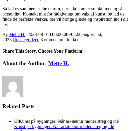
Så lad os sammen skabe et rum, der ikke kun er smukt, men også
personligt. Kontakt mig for rådgivning om valg af kunst, og lad os
finde de perfekte værker, der vil bringe glæde og inspiration ind i dit
liv.
By
Mette H.
|
2023-08-01T00:00:00+02:00
august 1st,
til
2023
|
Uncategorized
|
Kommentarer lukket
maleri
galleri
Share This Story, Choose Your Platform!
Facebook
Twitter
Linkedin
Reddit
Tumblr
Google+
Pinterest
Vk
Email
About the Author:
Mette H.
Related Posts
Kunst på bygninger: Når arkitektur møder streg og idé