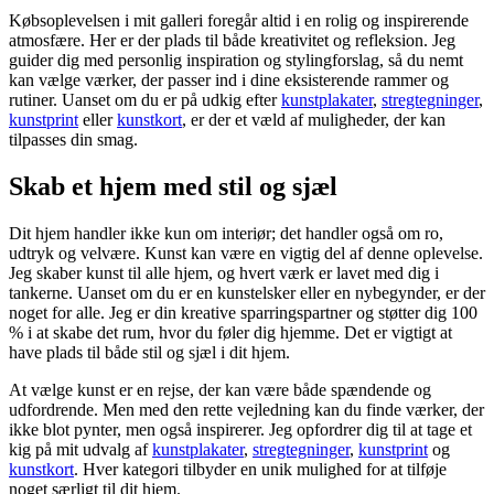
Købsoplevelsen i mit galleri foregår altid i en rolig og inspirerende
atmosfære. Her er der plads til både kreativitet og refleksion. Jeg
guider dig med personlig inspiration og stylingforslag, så du nemt
kan vælge værker, der passer ind i dine eksisterende rammer og
rutiner. Uanset om du er på udkig efter
kunstplakater
,
stregtegninger
,
kunstprint
eller
kunstkort
, er der et væld af muligheder, der kan
tilpasses din smag.
Skab et hjem med stil og sjæl
Dit hjem handler ikke kun om interiør; det handler også om ro,
udtryk og velvære. Kunst kan være en vigtig del af denne oplevelse.
Jeg skaber kunst til alle hjem, og hvert værk er lavet med dig i
tankerne. Uanset om du er en kunstelsker eller en nybegynder, er der
noget for alle. Jeg er din kreative sparringspartner og støtter dig 100
% i at skabe det rum, hvor du føler dig hjemme. Det er vigtigt at
have plads til både stil og sjæl i dit hjem.
At vælge kunst er en rejse, der kan være både spændende og
udfordrende. Men med den rette vejledning kan du finde værker, der
ikke blot pynter, men også inspirerer. Jeg opfordrer dig til at tage et
kig på mit udvalg af
kunstplakater
,
stregtegninger
,
kunstprint
og
kunstkort
. Hver kategori tilbyder en unik mulighed for at tilføje
noget særligt til dit hjem.