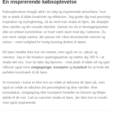
En inspirerende købsoplevelse
Købsoplevelsen foregår altid i en rolig og inspirerende atmosfære, hvor
der er plads til både kreativitet og refleksion. Jeg guider dig med personlig
inspiration og stylingforslag, så du nemt kan skabe et hjem, der afspejler
dine værdier og din visuelle identitet. Uanset om du er førstegangskøber
eller en erfaren kunstelsker, er hvert værk lavet med dig i tankerne. Du
kan nemt vælge værker, der passer ind i dine eksisterende rammer og
rutiner – med mulighed for hurtig levering direkte til døren.
Dit hjem handler ikke kun om interiør, men også om ro, udtryk og
velvære. Jeg er din kreative sparringspartner og støtter dig 100 % i at
skabe det rum, hvor du føler dig hjemme – med plads til både stil og sjæl.
Udforsk også mine
stregtegninger
,
kunstprint
og
kunstkort
for at finde det
perfekte kunstværk til dit hjem.
At investere i kunst er ikke kun en måde at dekorere dit hjem på, men
også en måde at udtrykke din personlighed og dine værdier. Hver
kunstplakat, stregtegning eller kunstprint fortæller en historie og tilføjer
dybde til dit rum. Lad os sammen skabe et hjem, der ikke kun er smukt,
men også inspirerende.