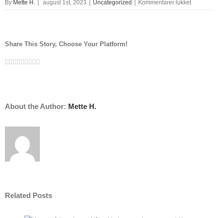
til
By
Mette H.
|
august 1st, 2023
|
Uncategorized
|
Kommentarer lukket
luftfoto
københav
Share This Story, Choose Your Platform!
Facebook
Twitter
Linkedin
Reddit
Tumblr
Google+
Pinterest
Vk
Email
About the Author:
Mette H.
Related Posts