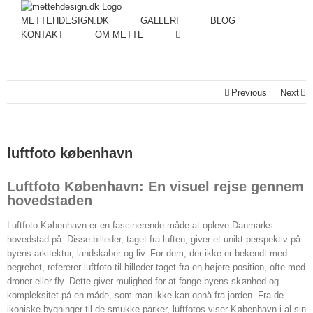
METTEHDESIGN.DK
GALLERI
BLOG
KONTAKT
OM METTE
Previous
Next
luftfoto københavn
Luftfoto København: En visuel rejse gennem
hovedstaden
Luftfoto København er en fascinerende måde at opleve Danmarks
hovedstad på. Disse billeder, taget fra luften, giver et unikt perspektiv på
byens arkitektur, landskaber og liv. For dem, der ikke er bekendt med
begrebet, refererer luftfoto til billeder taget fra en højere position, ofte med
droner eller fly. Dette giver mulighed for at fange byens skønhed og
kompleksitet på en måde, som man ikke kan opnå fra jorden. Fra de
ikoniske bygninger til de smukke parker, luftfotos viser København i al sin