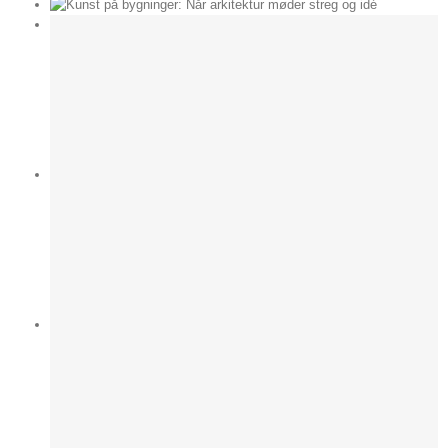
der
e