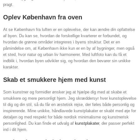
pragt.
Oplev København fra oven
At se København fra luften er en oplevelse, der kan ændre din opfattelse
af byen. Du kan se, hvordan de forskellige kvarterer er forbundet, og
hvordan de grønne områder integreres i byens struktur. Det er en
påmindelse om, at København ikke kun er en by af bygninger, men også
et sted, hvor natur og urban liv harmonerer. Med luftfoto kan du få et
indblik i, hvordan byen udvikler sig, og hvordan den bevarer sin unikke
karakter.
Skab et smukkere hjem med kunst
Som kunstner og formidler ønsker jeg at hjælpe dig med at skabe et
smukkere og mere personligt hjem. Jeg skræddersyr hver kunstoplevelse
til dig og din stil, så du får en æstetisk rejse, der føles både personlig og
inspirerende. Mine unikke, håndlavede kunstplakater er skabt med øje for
detaljen og med respekt for både nordisk minimalisme og kunstnerisk
personlighed. Du kan finde et udvalg af
kunstplakater
, der passer perfekt
ind i dit hjem.