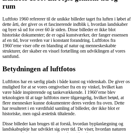
rum
Luftfoto 1960 refererer til de unikke billeder taget fra luften i løbet af
dette årti, der giver os et fascinerende indblik i, hvordan landskaber
og byer så ud for over 60 år siden. Disse billeder er ikke blot
historiske dokumenter; de er også kunstværker, der fanger essensen
af en tid, hvor verden var i konstant forandring. Luftfotos fra
1960’erne viser ofte en blanding af natur og menneskeskabte
strukturer, der skaber en visuel fortælling om udviklingen af vores
samfund.
Betydningen af luftfotos
Luftfotos har en særlig plads i både kunst og videnskab. De giver os
mulighed for at se vores omgivelser fra en ny vinkel, hvilket kan
være både inspirerende og tankevækkende. I 1960’erne blev
teknologien til at tage luftfotos mere tilgængelig, hvilket betød, at
flere mennesker kunne dokumentere deres verden fra oven. Dette
har resulteret i en værdifuld samling af billeder, der ikke blot er
historiske, men også æstetisk tiltalende.
Disse billeder kan bruges til at forstå, hvordan byplanlægning og
landskabspleje har udviklet sig over tid. De viser, hvordan naturen