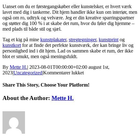
Uanset om du er førstegangskøber eller kunstelsker, er hvert værk
lavet med dig i tankerne. Dit hjem handler ikke kun om interiør, men
også om ro, udtryk og velvære. Jeg er din kreative sparringspartner
og støtter dig 100 % i at skabe det rum, hvor du føler dig hjemme –
med plads til både stil og sjæl.
Tag et kig på mine
kunstplakater
,
stregtegninger
,
kunstprint
og
kunstkort
for at finde det perfekte kunstværk, der kan bringe liv og
personlighed ind i dit hjem. Lad os sammen skabe et rum, der ikke
blot er smukt, men også meningsfuldt.
By
Mette H.
|
2023-08-01T00:00:00+02:00
august 1st,
til
2023
|
Uncategorized
|
Kommentarer lukket
luftfoto
1960
Share This Story, Choose Your Platform!
Facebook
Twitter
Linkedin
Reddit
Tumblr
Google+
Pinterest
Vk
Email
About the Author:
Mette H.