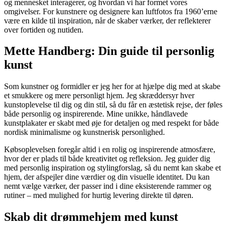
og mennesket interagerer, og hvordan vi har formet vores
omgivelser. For kunstnere og designere kan luftfotos fra 1960’erne
være en kilde til inspiration, når de skaber værker, der reflekterer
over fortiden og nutiden.
Mette Handberg: Din guide til personlig
kunst
Som kunstner og formidler er jeg her for at hjælpe dig med at skabe
et smukkere og mere personligt hjem. Jeg skræddersyr hver
kunstoplevelse til dig og din stil, så du får en æstetisk rejse, der føles
både personlig og inspirerende. Mine unikke, håndlavede
kunstplakater er skabt med øje for detaljen og med respekt for både
nordisk minimalisme og kunstnerisk personlighed.
Købsoplevelsen foregår altid i en rolig og inspirerende atmosfære,
hvor der er plads til både kreativitet og refleksion. Jeg guider dig
med personlig inspiration og stylingforslag, så du nemt kan skabe et
hjem, der afspejler dine værdier og din visuelle identitet. Du kan
nemt vælge værker, der passer ind i dine eksisterende rammer og
rutiner – med mulighed for hurtig levering direkte til døren.
Skab dit drømmehjem med kunst