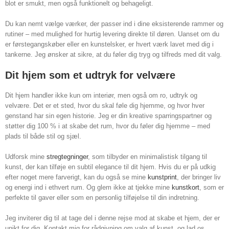
blot er smukt, men også funktionelt og behageligt.
Du kan nemt vælge værker, der passer ind i dine eksisterende rammer og
rutiner – med mulighed for hurtig levering direkte til døren. Uanset om du
er førstegangskøber eller en kunstelsker, er hvert værk lavet med dig i
tankerne. Jeg ønsker at sikre, at du føler dig tryg og tilfreds med dit valg.
Dit hjem som et udtryk for velvære
Dit hjem handler ikke kun om interiør, men også om ro, udtryk og
velvære. Det er et sted, hvor du skal føle dig hjemme, og hvor hver
genstand har sin egen historie. Jeg er din kreative sparringspartner og
støtter dig 100 % i at skabe det rum, hvor du føler dig hjemme – med
plads til både stil og sjæl.
Udforsk mine
stregtegninger
, som tilbyder en minimalistisk tilgang til
kunst, der kan tilføje en subtil elegance til dit hjem. Hvis du er på udkig
efter noget mere farverigt, kan du også se mine
kunstprint
, der bringer liv
og energi ind i ethvert rum. Og glem ikke at tjekke mine
kunstkort
, som er
perfekte til gaver eller som en personlig tilføjelse til din indretning.
Jeg inviterer dig til at tage del i denne rejse mod at skabe et hjem, der er
unikt for dig. Kontakt mig for rådgivning om valg af kunst, og lad os