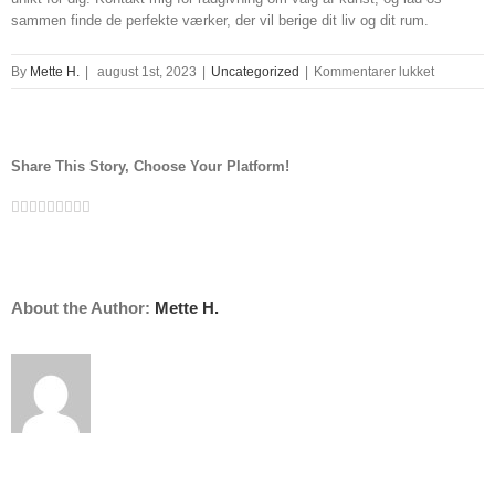
sammen finde de perfekte værker, der vil berige dit liv og dit rum.
til
By
Mette H.
|
august 1st, 2023
|
Uncategorized
|
Kommentarer lukket
kunstner
synonym
Share This Story, Choose Your Platform!
Facebook
Twitter
Linkedin
Reddit
Tumblr
Google+
Pinterest
Vk
Email
About the Author:
Mette H.