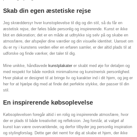
Skab din egen æstetiske rejse
Jeg skræddersyr hver kunstoplevelse til dig og din stil, så du får en
æstetisk rejse, der føles både personlig og inspirerende. Kunst er ikke
blot en dekoration; det er en måde at udtrykke sig selv på og skabe en
atmosfære, der afspejler dine værdier og din visuelle identitet. Uanset om
du er ny i kunstens verden eller en erfaren samler, er der altid plads til at
udforske og finde værker, der taler til dig.
Mine unikke, håndlavede
kunstplakater
er skabt med øje for detaljen og
med respekt for både nordisk minimalisme og kunstnerisk personlighed.
Hver plakat er designet til at bringe liv og karakter ind i dit hjem, og jeg er
her for at hjælpe dig med at finde det perfekte stykke, der passer til din
stil.
En inspirerende købsoplevelse
Købsoplevelsen foregår altid i en rolig og inspirerende atmosfære, hvor
der er plads til både kreativitet og refleksion. Jeg forstår, at valget af
kunst kan være overvældende, og derfor tilbyder jeg personlig inspiration
og stylingforslag. Dette gør det nemt for dig at skabe et hjem, der ikke