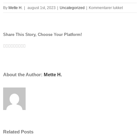
til
By
Mette H.
|
august 1st, 2023
|
Uncategorized
|
Kommentarer lukket
kunst
signatur
app
Share This Story, Choose Your Platform!
Facebook
Twitter
Linkedin
Reddit
Tumblr
Google+
Pinterest
Vk
Email
About the Author:
Mette H.
Related Posts