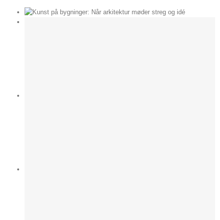
der
e