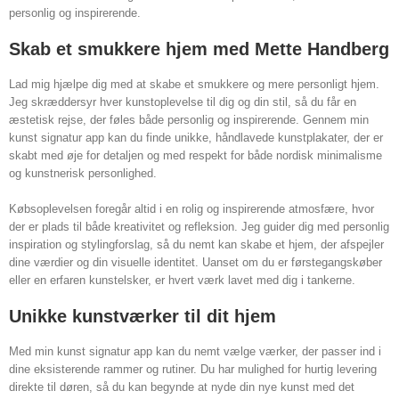
personlig og inspirerende.
Skab et smukkere hjem med Mette Handberg
Lad mig hjælpe dig med at skabe et smukkere og mere personligt hjem.
Jeg skræddersyr hver kunstoplevelse til dig og din stil, så du får en
æstetisk rejse, der føles både personlig og inspirerende. Gennem min
kunst signatur app kan du finde unikke, håndlavede kunstplakater, der er
skabt med øje for detaljen og med respekt for både nordisk minimalisme
og kunstnerisk personlighed.
Købsoplevelsen foregår altid i en rolig og inspirerende atmosfære, hvor
der er plads til både kreativitet og refleksion. Jeg guider dig med personlig
inspiration og stylingforslag, så du nemt kan skabe et hjem, der afspejler
dine værdier og din visuelle identitet. Uanset om du er førstegangskøber
eller en erfaren kunstelsker, er hvert værk lavet med dig i tankerne.
Unikke kunstværker til dit hjem
Med min kunst signatur app kan du nemt vælge værker, der passer ind i
dine eksisterende rammer og rutiner. Du har mulighed for hurtig levering
direkte til døren, så du kan begynde at nyde din nye kunst med det