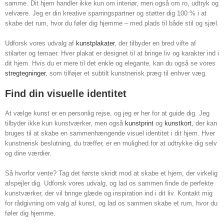
samme. Dit hjem handler ikke kun om interiør, men også om ro, udtryk og
velvære. Jeg er din kreative sparringspartner og støtter dig 100 % i at
skabe det rum, hvor du føler dig hjemme – med plads til både stil og sjæl.
Udforsk vores udvalg af
kunstplakater
, der tilbyder en bred vifte af
stilarter og temaer. Hver plakat er designet til at bringe liv og karakter ind i
dit hjem. Hvis du er mere til det enkle og elegante, kan du også se vores
stregtegninger
, som tilføjer et subtilt kunstnerisk præg til enhver væg.
Find din visuelle identitet
At vælge kunst er en personlig rejse, og jeg er her for at guide dig. Jeg
tilbyder ikke kun kunstværker, men også
kunstprint
og
kunstkort
, der kan
bruges til at skabe en sammenhængende visuel identitet i dit hjem. Hver
kunstnerisk beslutning, du træffer, er en mulighed for at udtrykke dig selv
og dine værdier.
Så hvorfor vente? Tag det første skridt mod at skabe et hjem, der virkelig
afspejler dig. Udforsk vores udvalg, og lad os sammen finde de perfekte
kunstværker, der vil bringe glæde og inspiration ind i dit liv. Kontakt mig
for rådgivning om valg af kunst, og lad os sammen skabe et rum, hvor du
føler dig hjemme.