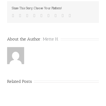
Share This Story, Choose Your Platform!
Facebook
Twitter
Linkedin
Reddit
Tumblr
Google+
Pinterest
Vk
Email
About the Author:
Mette H.
Related Posts