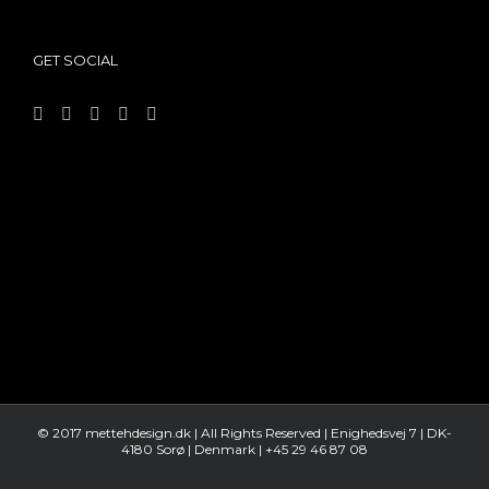
GET SOCIAL
© 2017 mettehdesign.dk | All Rights Reserved | Enighedsvej 7 | DK-
4180 Sorø | Denmark | +45 29 46 87 08