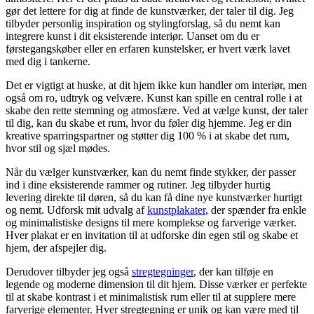
gør det lettere for dig at finde de kunstværker, der taler til dig. Jeg
tilbyder personlig inspiration og stylingforslag, så du nemt kan
integrere kunst i dit eksisterende interiør. Uanset om du er
førstegangskøber eller en erfaren kunstelsker, er hvert værk lavet
med dig i tankerne.
Det er vigtigt at huske, at dit hjem ikke kun handler om interiør, men
også om ro, udtryk og velvære. Kunst kan spille en central rolle i at
skabe den rette stemning og atmosfære. Ved at vælge kunst, der taler
til dig, kan du skabe et rum, hvor du føler dig hjemme. Jeg er din
kreative sparringspartner og støtter dig 100 % i at skabe det rum,
hvor stil og sjæl mødes.
Når du vælger kunstværker, kan du nemt finde stykker, der passer
ind i dine eksisterende rammer og rutiner. Jeg tilbyder hurtig
levering direkte til døren, så du kan få dine nye kunstværker hurtigt
og nemt. Udforsk mit udvalg af
kunstplakater
, der spænder fra enkle
og minimalistiske designs til mere komplekse og farverige værker.
Hver plakat er en invitation til at udforske din egen stil og skabe et
hjem, der afspejler dig.
Derudover tilbyder jeg også
stregtegninger
, der kan tilføje en
legende og moderne dimension til dit hjem. Disse værker er perfekte
til at skabe kontrast i et minimalistisk rum eller til at supplere mere
farverige elementer. Hver stregtegning er unik og kan være med til