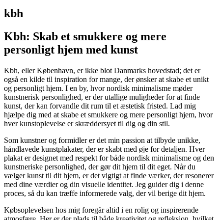
kbh
Kbh: Skab et smukkere og mere
personligt hjem med kunst
Kbh, eller København, er ikke blot Danmarks hovedstad; det er
også en kilde til inspiration for mange, der ønsker at skabe et unikt
og personligt hjem. I en by, hvor nordisk minimalisme møder
kunstnerisk personlighed, er der utallige muligheder for at finde
kunst, der kan forvandle dit rum til et æstetisk fristed. Lad mig
hjælpe dig med at skabe et smukkere og mere personligt hjem, hvor
hver kunstoplevelse er skræddersyet til dig og din stil.
Som kunstner og formidler er det min passion at tilbyde unikke,
håndlavede kunstplakater, der er skabt med øje for detaljen. Hver
plakat er designet med respekt for både nordisk minimalisme og den
kunstneriske personlighed, der gør dit hjem til dit eget. Når du
vælger kunst til dit hjem, er det vigtigt at finde værker, der resonerer
med dine værdier og din visuelle identitet. Jeg guider dig i denne
proces, så du kan træffe informerede valg, der vil berige dit hjem.
Købsoplevelsen hos mig foregår altid i en rolig og inspirerende
atmosfære. Her er der plads til både kreativitet og refleksion, hvilket