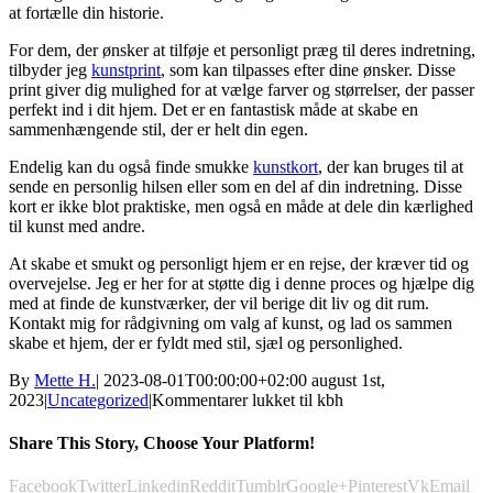
at fortælle din historie.
For dem, der ønsker at tilføje et personligt præg til deres indretning,
tilbyder jeg
kunstprint
, som kan tilpasses efter dine ønsker. Disse
print giver dig mulighed for at vælge farver og størrelser, der passer
perfekt ind i dit hjem. Det er en fantastisk måde at skabe en
sammenhængende stil, der er helt din egen.
Endelig kan du også finde smukke
kunstkort
, der kan bruges til at
sende en personlig hilsen eller som en del af din indretning. Disse
kort er ikke blot praktiske, men også en måde at dele din kærlighed
til kunst med andre.
At skabe et smukt og personligt hjem er en rejse, der kræver tid og
overvejelse. Jeg er her for at støtte dig i denne proces og hjælpe dig
med at finde de kunstværker, der vil berige dit liv og dit rum.
Kontakt mig for rådgivning om valg af kunst, og lad os sammen
skabe et hjem, der er fyldt med stil, sjæl og personlighed.
By
Mette H.
|
2023-08-01T00:00:00+02:00
august 1st,
2023
|
Uncategorized
|
Kommentarer lukket
til kbh
Share This Story, Choose Your Platform!
Facebook
Twitter
Linkedin
Reddit
Tumblr
Google+
Pinterest
Vk
Email