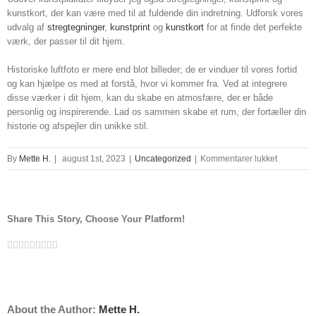
kunstkort, der kan være med til at fuldende din indretning. Udforsk vores
udvalg af
stregtegninger
,
kunstprint
og
kunstkort
for at finde det perfekte
værk, der passer til dit hjem.
Historiske luftfoto er mere end blot billeder; de er vinduer til vores fortid
og kan hjælpe os med at forstå, hvor vi kommer fra. Ved at integrere
disse værker i dit hjem, kan du skabe en atmosfære, der er både
personlig og inspirerende. Lad os sammen skabe et rum, der fortæller din
historie og afspejler din unikke stil.
til
By
Mette H.
|
august 1st, 2023
|
Uncategorized
|
Kommentarer lukket
historiske
luftfoto,
historiske
luftfoto
Share This Story, Choose Your Platform!
danmark
Facebook
Twitter
Linkedin
Reddit
Tumblr
Google+
Pinterest
Vk
Email
About the Author:
Mette H.