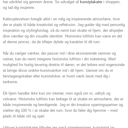
har udviklet sig gennem årene. Se udvalget af
kunstplakater
i shoppen,
og lad dig inspirere.
Købsoplevelsen foregår altid i en rolig og inspirerende atmosfære, hvor
der er plads til både kreativitet og refleksion. Jeg guider dig med personlig
inspiration og stylingforslag, så du nemt kan skabe et hjem, der afspejler
dine værdier og din visuelle identitet. Historiske luftfoto kan være en del
af denne proces, da de tilføjer dybde og karakter til dit rum.
Når du vælger værker, der passer ind i dine eksisterende rammer og
rutiner, kan du nemt integrere historiske luftfoto i din indretning. Med
mulighed for hurtig levering direkte til døren, er det lettere end nogensinde
at bringe disse unikke kunstværker ind i dit hjem. Uanset om du er
førstegangskøber eller kunstelsker, er hvert værk lavet med dig i
tankerne.
Dit hjem handler ikke kun om interiør, men også om ro, udtryk og
velvære. Historiske luftfoto kan bidrage til at skabe en atmosfære, der er
både inspirerende og beroligende. Jeg er din kreative sparringspartner og
støtter dig 100 % i at skabe det rum, hvor du føler dig hjemme – med
plads til både stil og sjæl.
Udover kunstplakater tilbyder jeg også stregtegninger, kunstprint og