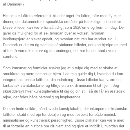
af Danmark?
Historiske luftfoto refererer til billeder taget fra luften, ofte med fly eller
droner, der dokumenterer specifikke områder på forskellige tidspunkter.
Disse billeder kan være fra så tidligt som 1920’erne og frem til i dag. De
giver os mulighed for at se, hvordan byer er vokset, hvordan
landbrugsjord er blevet opdelt, og hvordan naturen har ændret sig. I
Danmark er der en rig samling af sådanne billeder, der kan hjælpe os med
at forstå vores kulturarv og de ændringer, der har fundet sted i vores
samfund.
Som kunstner og formidler ønsker jeg at hjælpe dig med at skabe et
smukkere og mere personligt hjem. Lad mig guide dig i, hvordan du kan
integrere historiske luftfoto i din indretning. Disse billeder kan være en
fantastisk samtalestarter og tilføje en unik dimension til dit hjem. Jeg
skræddersyr hver kunstoplevelse til dig og din stil, så du får en æstetisk
rejse, der føles både personlig og inspirerende.
Du kan finde unikke, håndlavede kunstplakater, der inkorporerer historiske
luftfoto, skabt med øje for detaljen og med respekt for både nordisk
minimalisme og kunstnerisk personlighed. Disse plakater kan være med
til at fortælle en historie om dit hjemland og give et indblik i, hvordan det