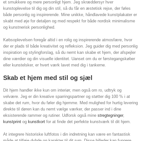
et smukkere og mere personligt hjem. Jeg skræddersyr hver
kunstoplevelse til dig og din stil, så du får en æstetisk rejse, der føles
både personlig og inspirerende. Mine unikke, håndlavede kunstplakater er
skabt med øje for detaljen og med respekt for både nordisk minimalisme
og kunstnerisk personlighed.
Købsoplevelsen foregår altid i en rolig og inspirerende atmosfære, hvor
der er plads til både kreativitet og refleksion. Jeg guider dig med personlig
inspiration og stylingforslag, så du nemt kan skabe et hjem, der afspejler
dine værdier og din visuelle identitet. Uanset om du er førstegangskøber
eller kunstelsker, er hvert værk lavet med dig i tankerne.
Skab et hjem med stil og sjæl
Dit hjem handler ikke kun om interiør, men også om ro, udtryk og
velvære. Jeg er din kreative sparringspartner og støtter dig 100 % i at
skabe det rum, hvor du føler dig hjemme. Med mulighed for hurtig levering
direkte til døren kan du nemt vælge værker, der passer ind i dine
eksisterende rammer og rutiner. Udforsk også mine
stregtegninger
,
kunstprint
og
kunstkort
for at finde det perfekte kunstværk til dit hjem.
At integrere historiske luftfotos i din indretning kan være en fantastisk
måde at tilføje dybde og karakter til dit rum. Disse billeder kan fungere