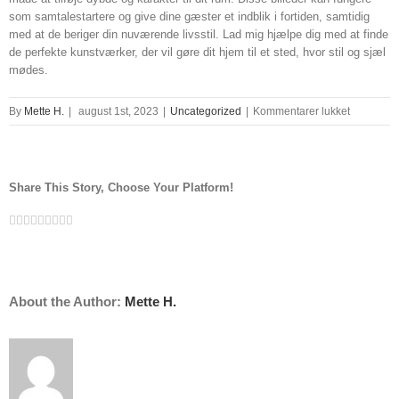
som samtalestartere og give dine gæster et indblik i fortiden, samtidig
med at de beriger din nuværende livsstil. Lad mig hjælpe dig med at finde
de perfekte kunstværker, der vil gøre dit hjem til et sted, hvor stil og sjæl
mødes.
til
By
Mette H.
|
august 1st, 2023
|
Uncategorized
|
Kommentarer lukket
historisk
luftfoto
Share This Story, Choose Your Platform!
Facebook
Twitter
Linkedin
Reddit
Tumblr
Google+
Pinterest
Vk
Email
About the Author:
Mette H.