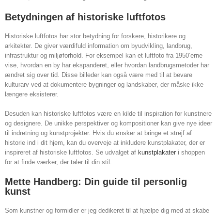
Betydningen af historiske luftfotos
Historiske luftfotos har stor betydning for forskere, historikere og
arkitekter. De giver værdifuld information om byudvikling, landbrug,
infrastruktur og miljøforhold. For eksempel kan et luftfoto fra 1950’erne
vise, hvordan en by har ekspanderet, eller hvordan landbrugsmetoder har
ændret sig over tid. Disse billeder kan også være med til at bevare
kulturarv ved at dokumentere bygninger og landskaber, der måske ikke
længere eksisterer.
Desuden kan historiske luftfotos være en kilde til inspiration for kunstnere
og designere. De unikke perspektiver og kompositioner kan give nye ideer
til indretning og kunstprojekter. Hvis du ønsker at bringe et strejf af
historie ind i dit hjem, kan du overveje at inkludere kunstplakater, der er
inspireret af historiske luftfotos. Se udvalget af
kunstplakater
i shoppen
for at finde værker, der taler til din stil.
Mette Handberg: Din guide til personlig
kunst
Som kunstner og formidler er jeg dedikeret til at hjælpe dig med at skabe