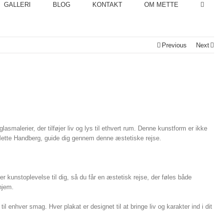
GALLERI
BLOG
KONTAKT
OM METTE
Previous
Next
asmalerier, der tilføjer liv og lys til ethvert rum. Denne kunstform er ikke
 Mette Handberg, guide dig gennem denne æstetiske rejse.
er kunstoplevelse til dig, så du får en æstetisk rejse, der føles både
hjem.
 til enhver smag. Hver plakat er designet til at bringe liv og karakter ind i dit