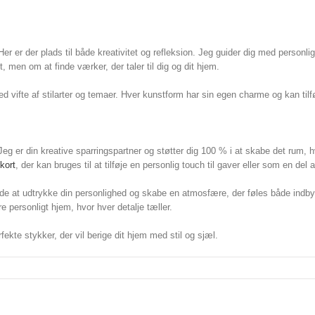
r er der plads til både kreativitet og refleksion. Jeg guider dig med personlig
, men om at finde værker, der taler til dig og dit hjem.
ed vifte af stilarter og temaer. Hver kunstform har sin egen charme og kan tilfø
eg er din kreative sparringspartner og støtter dig 100 % i at skabe det rum, 
kort
, der kan bruges til at tilføje en personlig touch til gaver eller som en del
måde at udtrykke din personlighed og skabe en atmosfære, der føles både indbyd
 personligt hjem, hvor hver detalje tæller.
kte stykker, der vil berige dit hjem med stil og sjæl.