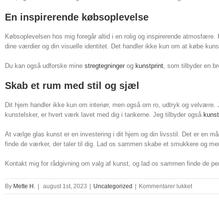
En inspirerende købsoplevelse
Købsoplevelsen hos mig foregår altid i en rolig og inspirerende atmosfære. He
dine værdier og din visuelle identitet. Det handler ikke kun om at købe kunst
Du kan også udforske mine
stregtegninger
og
kunstprint
, som tilbyder en br
Skab et rum med stil og sjæl
Dit hjem handler ikke kun om interiør, men også om ro, udtryk og velvære. J
kunstelsker, er hvert værk lavet med dig i tankerne. Jeg tilbyder også
kunst
At vælge glas kunst er en investering i dit hjem og din livsstil. Det er en 
finde de værker, der taler til dig. Lad os sammen skabe et smukkere og mere
Kontakt mig for rådgivning om valg af kunst, og lad os sammen finde de perfe
til
By
Mette H.
|
august 1st, 2023
|
Uncategorized
|
Kommentarer lukket
glas
kunst