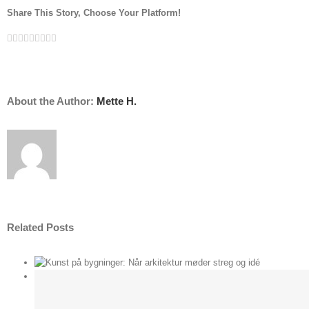
Share This Story, Choose Your Platform!
Facebook
Twitter
Linkedin
Reddit
Tumblr
Google+
Pinterest
Vk
Email
About the Author:
Mette H.
Related Posts
der