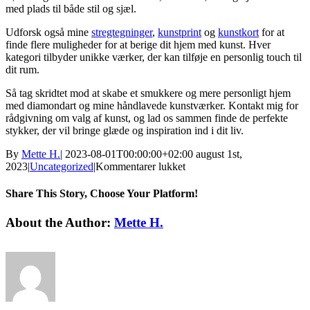
med plads til både stil og sjæl.
Udforsk også mine
stregtegninger
,
kunstprint
og
kunstkort
for at
finde flere muligheder for at berige dit hjem med kunst. Hver
kategori tilbyder unikke værker, der kan tilføje en personlig touch til
dit rum.
Så tag skridtet mod at skabe et smukkere og mere personligt hjem
med diamondart og mine håndlavede kunstværker. Kontakt mig for
rådgivning om valg af kunst, og lad os sammen finde de perfekte
stykker, der vil bringe glæde og inspiration ind i dit liv.
By
Mette H.
|
2023-08-01T00:00:00+02:00
august 1st,
til
2023
|
Uncategorized
|
Kommentarer lukket
diamondart
Share This Story, Choose Your Platform!
Facebook
Twitter
Linkedin
Reddit
Tumblr
Google+
Pinterest
Vk
Email
About the Author:
Mette H.