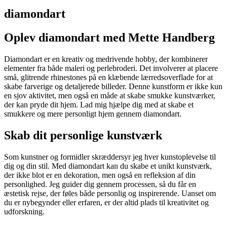
diamondart
Oplev diamondart med Mette Handberg
Diamondart er en kreativ og medrivende hobby, der kombinerer
elementer fra både maleri og perlebroderi. Det involverer at placere
små, glitrende rhinestones på en klæbende lærredsoverflade for at
skabe farverige og detaljerede billeder. Denne kunstform er ikke kun
en sjov aktivitet, men også en måde at skabe smukke kunstværker,
der kan pryde dit hjem. Lad mig hjælpe dig med at skabe et
smukkere og mere personligt hjem gennem diamondart.
Skab dit personlige kunstværk
Som kunstner og formidler skræddersyr jeg hver kunstoplevelse til
dig og din stil. Med diamondart kan du skabe et unikt kunstværk,
der ikke blot er en dekoration, men også en refleksion af din
personlighed. Jeg guider dig gennem processen, så du får en
æstetisk rejse, der føles både personlig og inspirerende. Uanset om
du er nybegynder eller erfaren, er der altid plads til kreativitet og
udforskning.