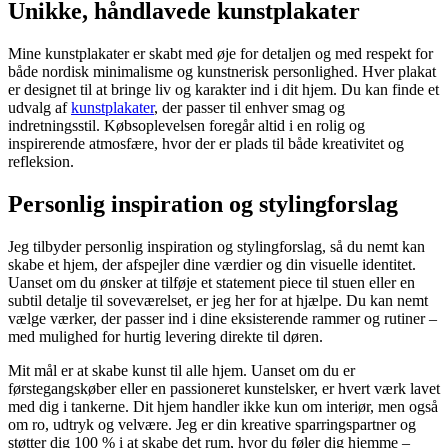
Unikke, håndlavede kunstplakater
Mine kunstplakater er skabt med øje for detaljen og med respekt for
både nordisk minimalisme og kunstnerisk personlighed. Hver plakat
er designet til at bringe liv og karakter ind i dit hjem. Du kan finde et
udvalg af
kunstplakater
, der passer til enhver smag og
indretningsstil. Købsoplevelsen foregår altid i en rolig og
inspirerende atmosfære, hvor der er plads til både kreativitet og
refleksion.
Personlig inspiration og stylingforslag
Jeg tilbyder personlig inspiration og stylingforslag, så du nemt kan
skabe et hjem, der afspejler dine værdier og din visuelle identitet.
Uanset om du ønsker at tilføje et statement piece til stuen eller en
subtil detalje til soveværelset, er jeg her for at hjælpe. Du kan nemt
vælge værker, der passer ind i dine eksisterende rammer og rutiner –
med mulighed for hurtig levering direkte til døren.
Mit mål er at skabe kunst til alle hjem. Uanset om du er
førstegangskøber eller en passioneret kunstelsker, er hvert værk lavet
med dig i tankerne. Dit hjem handler ikke kun om interiør, men også
om ro, udtryk og velvære. Jeg er din kreative sparringspartner og
støtter dig 100 % i at skabe det rum, hvor du føler dig hjemme –