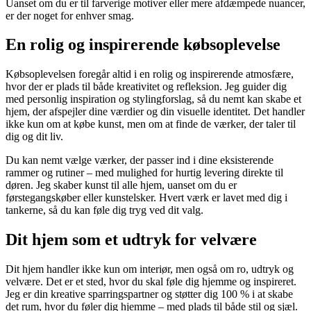
Uanset om du er til farverige motiver eller mere afdæmpede nuancer,
er der noget for enhver smag.
En rolig og inspirerende købsoplevelse
Købsoplevelsen foregår altid i en rolig og inspirerende atmosfære,
hvor der er plads til både kreativitet og refleksion. Jeg guider dig
med personlig inspiration og stylingforslag, så du nemt kan skabe et
hjem, der afspejler dine værdier og din visuelle identitet. Det handler
ikke kun om at købe kunst, men om at finde de værker, der taler til
dig og dit liv.
Du kan nemt vælge værker, der passer ind i dine eksisterende
rammer og rutiner – med mulighed for hurtig levering direkte til
døren. Jeg skaber kunst til alle hjem, uanset om du er
førstegangskøber eller kunstelsker. Hvert værk er lavet med dig i
tankerne, så du kan føle dig tryg ved dit valg.
Dit hjem som et udtryk for velvære
Dit hjem handler ikke kun om interiør, men også om ro, udtryk og
velvære. Det er et sted, hvor du skal føle dig hjemme og inspireret.
Jeg er din kreative sparringspartner og støtter dig 100 % i at skabe
det rum, hvor du føler dig hjemme – med plads til både stil og sjæl.