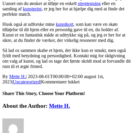
Uanset om du ønsker at tilføje en enkelt
stregtegning
eller en
samling af
kunstprint
, er jeg her for at hjælpe dig med at finde det
perfekte match.
Husk også at udforske mine
kunstkort
, som kan være en skøn
tilføjelse til dit hjem eller en personlig gave til en, du holder af.
Kunst er en fantastisk måde at udtrykke sig på, og jeg er her for at
sikre, at du finder de værker, der virkelig resonerer med dig.
Så lad os sammen skabe et hjem, der ikke kun er smukt, men også
fyldt med betydning og personlighed. Kontakt mig for rådgivning
om valg af kunst, og lad os tage det første skridt mod at forvandle dit
rum til et ægte fristed.
By
Mette H.
|
2023-08-01T00:00:00+02:00
august 1st,
til
2023
|
Uncategorized
|
Kommentarer lukket
diamond
pearls
Share This Story, Choose Your Platform!
Facebook
Twitter
Linkedin
Reddit
Tumblr
Google+
Pinterest
Vk
Email
About the Author:
Mette H.