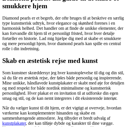
smukkere hjem
Diamond pearls er et begreb, der ofte bruges til at beskrive en særlig
type kunstnerisk udtryk, hvor elegance og skønhed forenes i en
harmonisk helhed. Det handler om at finde de unikke elementer, der
kan forvandle dit hjem til et personligt fristed, hvor hver detalje
fortæller en historie. Lad mig hjælpe dig med at skabe et smukkere
og mere personligt hjem, hvor diamond pearls kan spille en central
rolle i din indretning.
Skab en æstetisk rejse med kunst
Som kunstner skræddersyr jeg hver kunstoplevelse til dig og din stil,
så du får en æstetisk rejse, der føles både personlig og inspirerende.
Mine unikke, håndlavede kunstplakater er skabt med øje for detaljen
og med respekt for både nordisk minimalisme og kunstnerisk
personlighed. Hver plakat er en invitation til at udforske din egen
smag og stil, og de kan nemt integreres i dit eksisterende interiør.
Når du vælger kunst til dit hjem, er det vigtigt at overveje, hvordan
værkerne kan komplementere hinanden og skabe en
sammenhængende atmosfære. Jeg tilbyder et bredt udvalg af
kunstplakater
, der kan tilføje dybde og karakter til dine vægge.