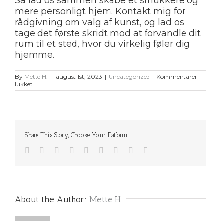
Så lad os sammen skabe et smukkere og
mere personligt hjem. Kontakt mig for
rådgivning om valg af kunst, og lad os
tage det første skridt mod at forvandle dit
rum til et sted, hvor du virkelig føler dig
hjemme.
By
Mette H.
|
august 1st, 2023
|
Uncategorized
|
Kommentarer
til
lukket
danske
porno
billeder
Share This Story, Choose Your Platform!
Facebook
Twitter
Linkedin
Reddit
Tumblr
Google+
Pinterest
Vk
Email
About the Author:
Mette H.