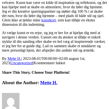
velvære. Kunst kan være en kilde til inspiration og refleksion, og det
kan hjælpe med at skabe en atmosfære, hvor du føler dig hjemme.
Jeg er din kreative sparringspartner og støtter dig 100 % i at skabe
det rum, hvor du føler dig hjemme – med plads til både stil og sjæl.
Glem ikke at tjekke mine
kunstkort
, som kan tilføje en ekstra
dimension til din indretning.
At vælge kunst er en rejse, og jeg er her for at hjælpe dig med at
navigere i denne verden. Uanset om du ønsker at tilføje et enkelt
stykke til din samling eller skabe en hel væg af inspirerende værker,
er jeg her for at guide dig. Lad os sammen skabe et smukkere og
mere personligt hjem, der afspejler din unikke stil og æstetik.
By
Mette H.
|
2023-08-01T00:00:00+02:00
august 1st,
til
2023
|
Uncategorized
|
Kommentarer lukket
danske
kunstnere
Share This Story, Choose Your Platform!
malerier
Facebook
Twitter
Linkedin
Reddit
Tumblr
Google+
Pinterest
Vk
Email
About the Author:
Mette H.