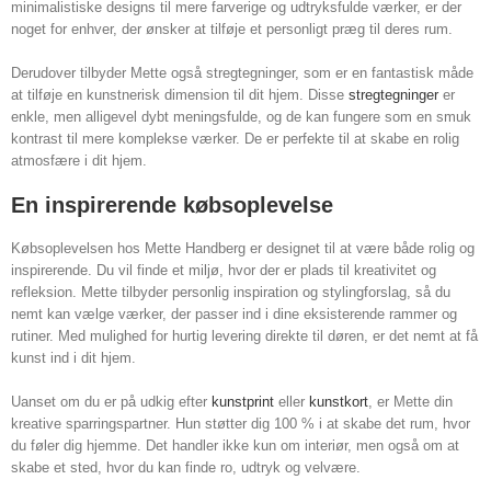
minimalistiske designs til mere farverige og udtryksfulde værker, er der
noget for enhver, der ønsker at tilføje et personligt præg til deres rum.
Derudover tilbyder Mette også stregtegninger, som er en fantastisk måde
at tilføje en kunstnerisk dimension til dit hjem. Disse
stregtegninger
er
enkle, men alligevel dybt meningsfulde, og de kan fungere som en smuk
kontrast til mere komplekse værker. De er perfekte til at skabe en rolig
atmosfære i dit hjem.
En inspirerende købsoplevelse
Købsoplevelsen hos Mette Handberg er designet til at være både rolig og
inspirerende. Du vil finde et miljø, hvor der er plads til kreativitet og
refleksion. Mette tilbyder personlig inspiration og stylingforslag, så du
nemt kan vælge værker, der passer ind i dine eksisterende rammer og
rutiner. Med mulighed for hurtig levering direkte til døren, er det nemt at få
kunst ind i dit hjem.
Uanset om du er på udkig efter
kunstprint
eller
kunstkort
, er Mette din
kreative sparringspartner. Hun støtter dig 100 % i at skabe det rum, hvor
du føler dig hjemme. Det handler ikke kun om interiør, men også om at
skabe et sted, hvor du kan finde ro, udtryk og velvære.