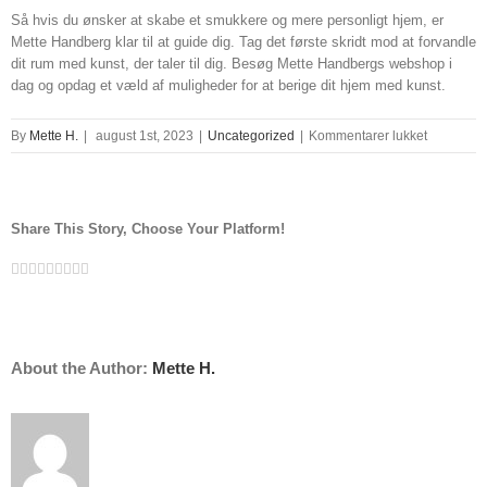
Så hvis du ønsker at skabe et smukkere og mere personligt hjem, er
Mette Handberg klar til at guide dig. Tag det første skridt mod at forvandle
dit rum med kunst, der taler til dig. Besøg Mette Handbergs webshop i
dag og opdag et væld af muligheder for at berige dit hjem med kunst.
til
By
Mette H.
|
august 1st, 2023
|
Uncategorized
|
Kommentarer lukket
dansk
billedkuns
Share This Story, Choose Your Platform!
Facebook
Twitter
Linkedin
Reddit
Tumblr
Google+
Pinterest
Vk
Email
About the Author:
Mette H.