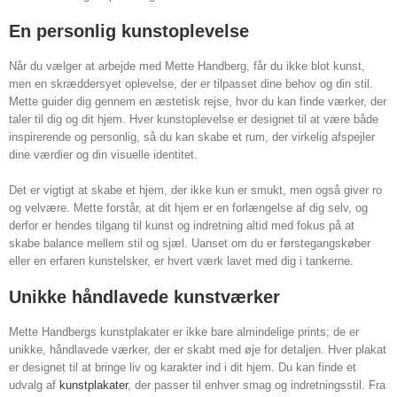
En personlig kunstoplevelse
Når du vælger at arbejde med Mette Handberg, får du ikke blot kunst,
men en skræddersyet oplevelse, der er tilpasset dine behov og din stil.
Mette guider dig gennem en æstetisk rejse, hvor du kan finde værker, der
taler til dig og dit hjem. Hver kunstoplevelse er designet til at være både
inspirerende og personlig, så du kan skabe et rum, der virkelig afspejler
dine værdier og din visuelle identitet.
Det er vigtigt at skabe et hjem, der ikke kun er smukt, men også giver ro
og velvære. Mette forstår, at dit hjem er en forlængelse af dig selv, og
derfor er hendes tilgang til kunst og indretning altid med fokus på at
skabe balance mellem stil og sjæl. Uanset om du er førstegangskøber
eller en erfaren kunstelsker, er hvert værk lavet med dig i tankerne.
Unikke håndlavede kunstværker
Mette Handbergs kunstplakater er ikke bare almindelige prints; de er
unikke, håndlavede værker, der er skabt med øje for detaljen. Hver plakat
er designet til at bringe liv og karakter ind i dit hjem. Du kan finde et
udvalg af
kunstplakater
, der passer til enhver smag og indretningsstil. Fra