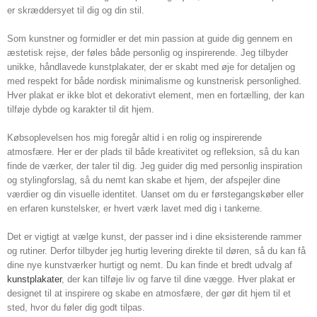
er skræddersyet til dig og din stil.
Som kunstner og formidler er det min passion at guide dig gennem en
æstetisk rejse, der føles både personlig og inspirerende. Jeg tilbyder
unikke, håndlavede kunstplakater, der er skabt med øje for detaljen og
med respekt for både nordisk minimalisme og kunstnerisk personlighed.
Hver plakat er ikke blot et dekorativt element, men en fortælling, der kan
tilføje dybde og karakter til dit hjem.
Købsoplevelsen hos mig foregår altid i en rolig og inspirerende
atmosfære. Her er der plads til både kreativitet og refleksion, så du kan
finde de værker, der taler til dig. Jeg guider dig med personlig inspiration
og stylingforslag, så du nemt kan skabe et hjem, der afspejler dine
værdier og din visuelle identitet. Uanset om du er førstegangskøber eller
en erfaren kunstelsker, er hvert værk lavet med dig i tankerne.
Det er vigtigt at vælge kunst, der passer ind i dine eksisterende rammer
og rutiner. Derfor tilbyder jeg hurtig levering direkte til døren, så du kan få
dine nye kunstværker hurtigt og nemt. Du kan finde et bredt udvalg af
kunstplakater
, der kan tilføje liv og farve til dine vægge. Hver plakat er
designet til at inspirere og skabe en atmosfære, der gør dit hjem til et
sted, hvor du føler dig godt tilpas.