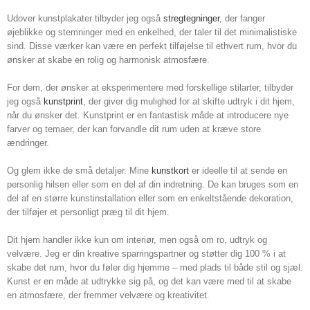
Udover kunstplakater tilbyder jeg også
stregtegninger
, der fanger
øjeblikke og stemninger med en enkelhed, der taler til det minimalistiske
sind. Disse værker kan være en perfekt tilføjelse til ethvert rum, hvor du
ønsker at skabe en rolig og harmonisk atmosfære.
For dem, der ønsker at eksperimentere med forskellige stilarter, tilbyder
jeg også
kunstprint
, der giver dig mulighed for at skifte udtryk i dit hjem,
når du ønsker det. Kunstprint er en fantastisk måde at introducere nye
farver og temaer, der kan forvandle dit rum uden at kræve store
ændringer.
Og glem ikke de små detaljer. Mine
kunstkort
er ideelle til at sende en
personlig hilsen eller som en del af din indretning. De kan bruges som en
del af en større kunstinstallation eller som en enkeltstående dekoration,
der tilføjer et personligt præg til dit hjem.
Dit hjem handler ikke kun om interiør, men også om ro, udtryk og
velvære. Jeg er din kreative sparringspartner og støtter dig 100 % i at
skabe det rum, hvor du føler dig hjemme – med plads til både stil og sjæl.
Kunst er en måde at udtrykke sig på, og det kan være med til at skabe
en atmosfære, der fremmer velvære og kreativitet.