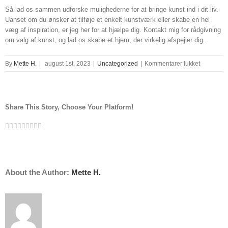
Så lad os sammen udforske mulighederne for at bringe kunst ind i dit liv.
Uanset om du ønsker at tilføje et enkelt kunstværk eller skabe en hel
væg af inspiration, er jeg her for at hjælpe dig. Kontakt mig for rådgivning
om valg af kunst, og lad os skabe et hjem, der virkelig afspejler dig.
til
By
Mette H.
|
august 1st, 2023
|
Uncategorized
|
Kommentarer lukket
city
kunstnerar
Share This Story, Choose Your Platform!
Facebook
Twitter
Linkedin
Reddit
Tumblr
Google+
Pinterest
Vk
Email
About the Author:
Mette H.