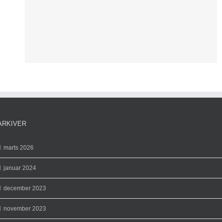
d
ARKIVER
marts 2026
januar 2024
december 2023
november 2023