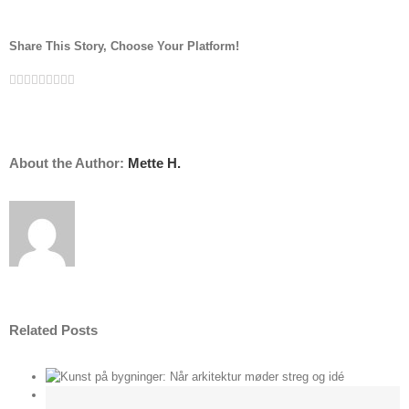
work
Share This Story, Choose Your Platform!
Facebook
Twitter
Linkedin
Reddit
Tumblr
Google+
Pinterest
Vk
Email
About the Author:
Mette H.
Related Posts