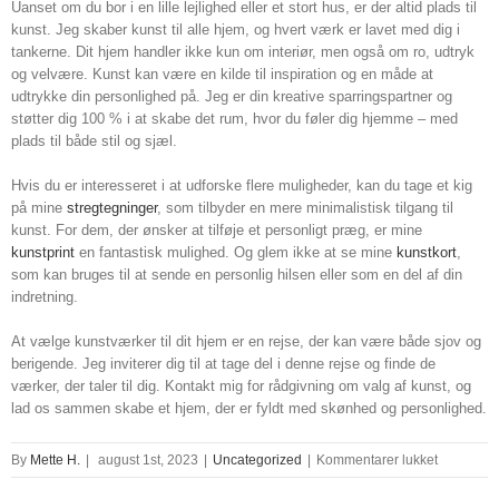
Uanset om du bor i en lille lejlighed eller et stort hus, er der altid plads til
kunst. Jeg skaber kunst til alle hjem, og hvert værk er lavet med dig i
tankerne. Dit hjem handler ikke kun om interiør, men også om ro, udtryk
og velvære. Kunst kan være en kilde til inspiration og en måde at
udtrykke din personlighed på. Jeg er din kreative sparringspartner og
støtter dig 100 % i at skabe det rum, hvor du føler dig hjemme – med
plads til både stil og sjæl.
Hvis du er interesseret i at udforske flere muligheder, kan du tage et kig
på mine
stregtegninger
, som tilbyder en mere minimalistisk tilgang til
kunst. For dem, der ønsker at tilføje et personligt præg, er mine
kunstprint
en fantastisk mulighed. Og glem ikke at se mine
kunstkort
,
som kan bruges til at sende en personlig hilsen eller som en del af din
indretning.
At vælge kunstværker til dit hjem er en rejse, der kan være både sjov og
berigende. Jeg inviterer dig til at tage del i denne rejse og finde de
værker, der taler til dig. Kontakt mig for rådgivning om valg af kunst, og
lad os sammen skabe et hjem, der er fyldt med skønhed og personlighed.
til
By
Mette H.
|
august 1st, 2023
|
Uncategorized
|
Kommentarer lukket
art