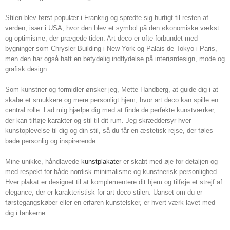
Stilen blev først populær i Frankrig og spredte sig hurtigt til resten af
verden, især i USA, hvor den blev et symbol på den økonomiske vækst
og optimisme, der prægede tiden. Art deco er ofte forbundet med
bygninger som Chrysler Building i New York og Palais de Tokyo i Paris,
men den har også haft en betydelig indflydelse på interiørdesign, mode og
grafisk design.
Som kunstner og formidler ønsker jeg, Mette Handberg, at guide dig i at
skabe et smukkere og mere personligt hjem, hvor art deco kan spille en
central rolle. Lad mig hjælpe dig med at finde de perfekte kunstværker,
der kan tilføje karakter og stil til dit rum. Jeg skræddersyr hver
kunstoplevelse til dig og din stil, så du får en æstetisk rejse, der føles
både personlig og inspirerende.
Mine unikke, håndlavede
kunstplakater
er skabt med øje for detaljen og
med respekt for både nordisk minimalisme og kunstnerisk personlighed.
Hver plakat er designet til at komplementere dit hjem og tilføje et strejf af
elegance, der er karakteristisk for art deco-stilen. Uanset om du er
førstegangskøber eller en erfaren kunstelsker, er hvert værk lavet med
dig i tankerne.