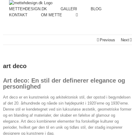
METTEHDESIGN.DK
GALLERI
BLOG
KONTAKT
OM METTE
Previous
Next
art deco
Art deco: En stil der definerer elegance og
personlighed
Art deco er en kunstnerisk og arkitektonisk stil, der opstod i begyndelsen
af det 20. århundrede og nåede sin højdepunkt i 1920’erne og 1930’erne.
Denne stil er kendetegnet ved sin luksuriøse æstetik, geometriske former
og en blanding af materialer, der skaber en følelse af glamour og
elegance. Art deco kombinerer elementer fra forskellige kulturer og
perioder, hvilket gør den til en unik og tidløs stil, der stadig inspirerer
designere og kunstnere i dag.