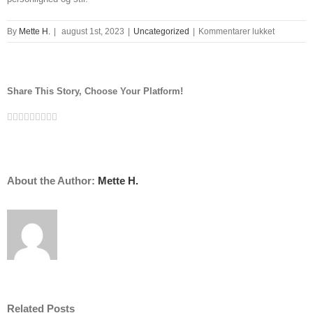
til
By
Mette H.
|
august 1st, 2023
|
Uncategorized
|
Kommentarer lukket
art
deco
Share This Story, Choose Your Platform!
Facebook
Twitter
Linkedin
Reddit
Tumblr
Google+
Pinterest
Vk
Email
About the Author:
Mette H.
Related Posts