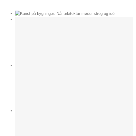
der
e