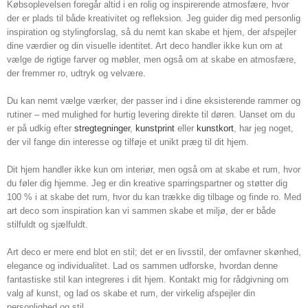
Købsoplevelsen foregår altid i en rolig og inspirerende atmosfære, hvor
der er plads til både kreativitet og refleksion. Jeg guider dig med personlig
inspiration og stylingforslag, så du nemt kan skabe et hjem, der afspejler
dine værdier og din visuelle identitet. Art deco handler ikke kun om at
vælge de rigtige farver og møbler, men også om at skabe en atmosfære,
der fremmer ro, udtryk og velvære.
Du kan nemt vælge værker, der passer ind i dine eksisterende rammer og
rutiner – med mulighed for hurtig levering direkte til døren. Uanset om du
er på udkig efter
stregtegninger
,
kunstprint
eller
kunstkort
, har jeg noget,
der vil fange din interesse og tilføje et unikt præg til dit hjem.
Dit hjem handler ikke kun om interiør, men også om at skabe et rum, hvor
du føler dig hjemme. Jeg er din kreative sparringspartner og støtter dig
100 % i at skabe det rum, hvor du kan trække dig tilbage og finde ro. Med
art deco som inspiration kan vi sammen skabe et miljø, der er både
stilfuldt og sjælfuldt.
Art deco er mere end blot en stil; det er en livsstil, der omfavner skønhed,
elegance og individualitet. Lad os sammen udforske, hvordan denne
fantastiske stil kan integreres i dit hjem. Kontakt mig for rådgivning om
valg af kunst, og lad os skabe et rum, der virkelig afspejler din
personlighed og stil.