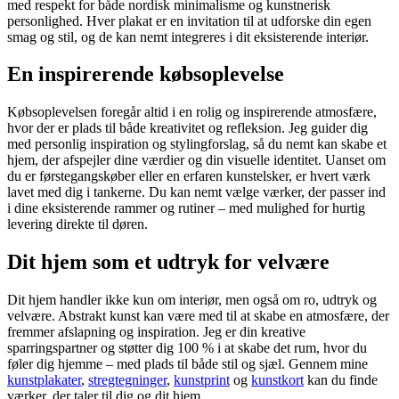
med respekt for både nordisk minimalisme og kunstnerisk
personlighed. Hver plakat er en invitation til at udforske din egen
smag og stil, og de kan nemt integreres i dit eksisterende interiør.
En inspirerende købsoplevelse
Købsoplevelsen foregår altid i en rolig og inspirerende atmosfære,
hvor der er plads til både kreativitet og refleksion. Jeg guider dig
med personlig inspiration og stylingforslag, så du nemt kan skabe et
hjem, der afspejler dine værdier og din visuelle identitet. Uanset om
du er førstegangskøber eller en erfaren kunstelsker, er hvert værk
lavet med dig i tankerne. Du kan nemt vælge værker, der passer ind
i dine eksisterende rammer og rutiner – med mulighed for hurtig
levering direkte til døren.
Dit hjem som et udtryk for velvære
Dit hjem handler ikke kun om interiør, men også om ro, udtryk og
velvære. Abstrakt kunst kan være med til at skabe en atmosfære, der
fremmer afslapning og inspiration. Jeg er din kreative
sparringspartner og støtter dig 100 % i at skabe det rum, hvor du
føler dig hjemme – med plads til både stil og sjæl. Gennem mine
kunstplakater
,
stregtegninger
,
kunstprint
og
kunstkort
kan du finde
værker, der taler til dig og dit hjem.