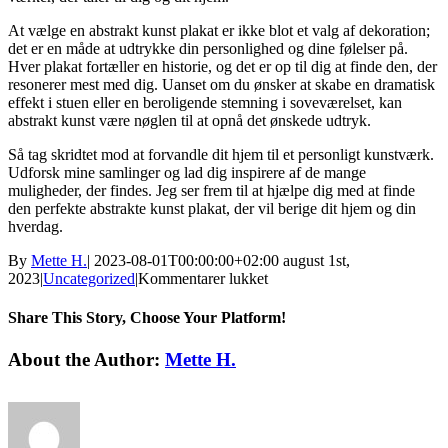
At vælge en abstrakt kunst plakat er ikke blot et valg af dekoration;
det er en måde at udtrykke din personlighed og dine følelser på.
Hver plakat fortæller en historie, og det er op til dig at finde den, der
resonerer mest med dig. Uanset om du ønsker at skabe en dramatisk
effekt i stuen eller en beroligende stemning i soveværelset, kan
abstrakt kunst være nøglen til at opnå det ønskede udtryk.
Så tag skridtet mod at forvandle dit hjem til et personligt kunstværk.
Udforsk mine samlinger og lad dig inspirere af de mange
muligheder, der findes. Jeg ser frem til at hjælpe dig med at finde
den perfekte abstrakte kunst plakat, der vil berige dit hjem og din
hverdag.
By
Mette H.
|
2023-08-01T00:00:00+02:00
august 1st,
til
2023
|
Uncategorized
|
Kommentarer lukket
abstrakt
kunst
Share This Story, Choose Your Platform!
plakat
Facebook
Twitter
Linkedin
Reddit
Tumblr
Google+
Pinterest
Vk
Email
About the Author:
Mette H.